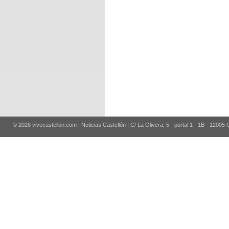
© 2026 vivecastellon.com | Noticias Castellón | C/ La Olivera, 5 - portal 1 - 1B - 12005 