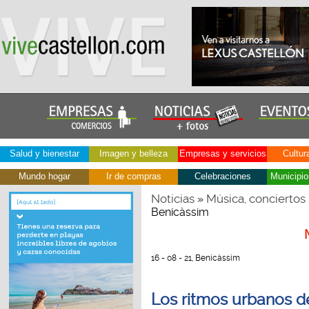
Salud y bienestar
Imagen y belleza
Empresas y servicios
Cultur
Mundo hogar
Ir de compras
Celebraciones
Municipio
Noticias
Música, conciertos
»
Benicàssim
16 - 08 - 21, Benicàssim
Los ritmos urbanos 