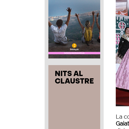
La c
Gaiat