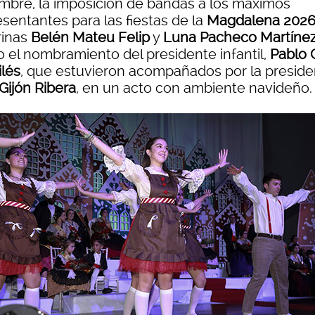
embre, la imposición de bandas a los máximos
sentantes para las fiestas de la
Magdalena 202
inas
Belén Mateu Felip
y
Luna Pacheco Martíne
 el nombramiento del presidente infantil,
Pablo G
ilés
, que estuvieron acompañados por la preside
 Gijón Ribera
, en un acto con ambiente navideño.