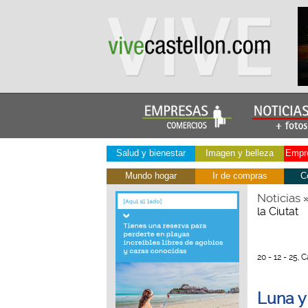
Salud y bienestar
Imagen y belleza
Empre
Mundo hogar
Ir de compras
C
Noticias
la Ciutat
20 - 12 - 25, 
Luna y