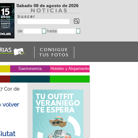
Sabado 08 de agosto de 2026
b u s c a r
de
hasta
a
Gastronomía
Hoteles y Alojamiento
 7 Cor de
« volver
iutat