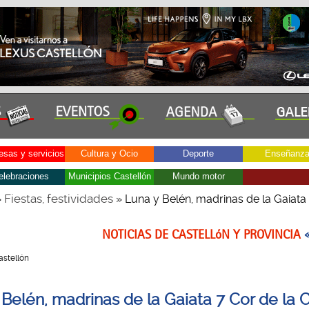
sas y servicios
Cultura y Ocio
Deporte
Enseñanz
elebraciones
Municipios Castellón
Mundo motor
Fiestas, festividades
»
» Luna y Belén, madrinas de la Gaiata
NOTICIAS DE CASTELLóN Y PROVINCIA
Castellón
 Belén, madrinas de la Gaiata 7 Cor de la C