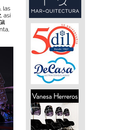
6
, las
z
, así
il
nta,