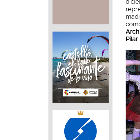
dici
repre
madr
como
Arch
Pilar