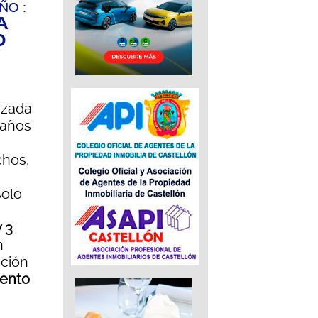
izada
 años
chos,
solo
y 3
n
oción
ento