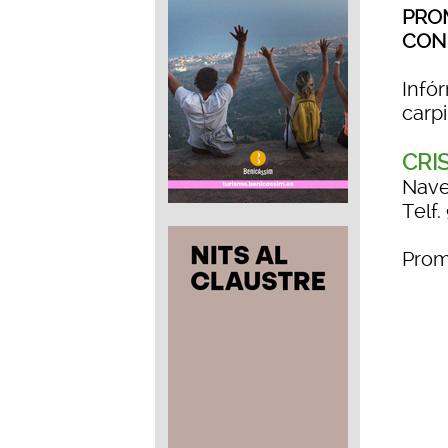
PRO
CON
Infó
carpi
CRI
Nave
Telf.
Prom