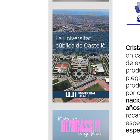
Crist
en ca
de e
prod
pleg
prod
por 
nacio
año
reca
espe
espec