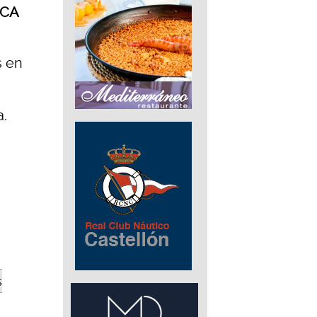
ICA
s en
a.
s