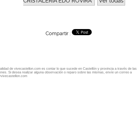
CRISTALERÍA EDO ROVIRA
Ver todas
Compartir :
nalidad de vivecastellon.com es contar lo que sucede en Castellón y provincia a través de las
nes. Si desea realizar alguna observación o reparo sobre las mismas, envíe un correo a
@vivecastellon.com