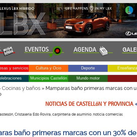
sas y servicios
Cultura y Ocio
Deporte
Enseñanz
elebraciones
Municipios Castellón
Mundo motor
Cocinas y baños
»
» Mamparas baño primeras marcas con u
o
NOTICIAS DE CASTELLóN Y PROVINCIA
Castellón, Cristalería Edo Rovira, carpintería de aluminio. noticia comercial
as baño primeras marcas con un 30% de