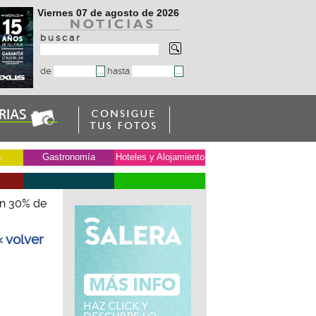
Viernes 07 de agosto de 2026
b u s c a r
de
hasta
a
Gastronomía
Hoteles y Alojamiento
n 30% de
« volver