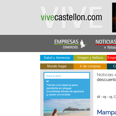
Salud y bienestar
Imagen y belleza
Empre
Mundo hogar
Ir de compras
C
Noticias
descuent
18 - 05 - 15, 
Mampar