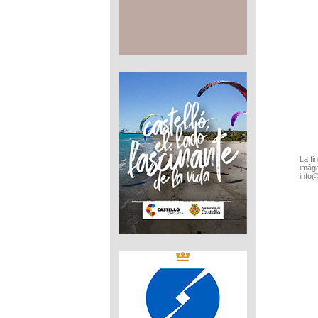
La fi
imáge
info