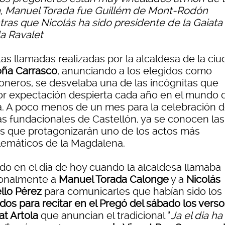
a, Manuel Torada fue Guillém de Mont-Rodón
ras que Nicolás ha sido presidente de la Gaiata 
la Ravalet
as llamadas realizadas por la alcaldesa de la ciu
ña Carrasco
, anunciando a los elegidos como
oneros, se desvelaba una de las incógnitas que
r expectación despierta cada año en el mundo d
ta. A poco menos de un mes para la celebración d
tas fundacionales de Castellón, ya se conocen las
s que protagonizarán uno de los actos más
emáticos de la Magdalena.
ido en el día de hoy cuando la alcaldesa llamaba
onalmente a
Manuel Torada Calonge
y a
Nicolás
llo Pérez
para comunicarles que habían sido los
dos para recitar en el Pregó del sábado los vers
at Artola
que anuncian el tradicional “
Ja el dia ha