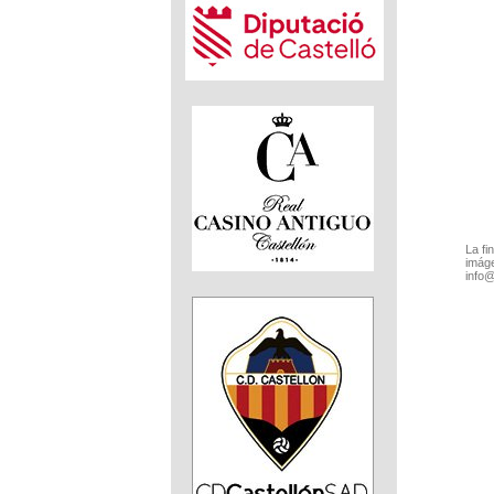
La fi
imáge
info