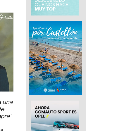
a una
de
mpre”
a