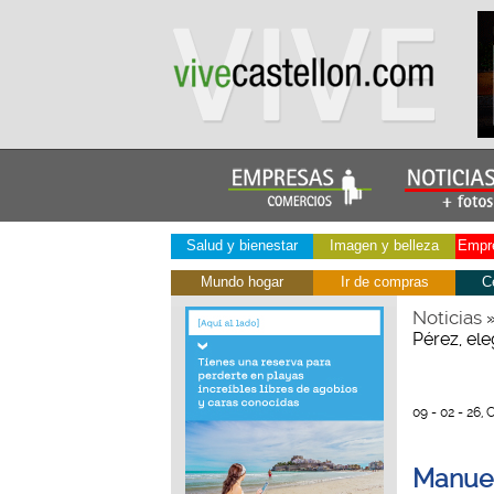
Salud y bienestar
Imagen y belleza
Empre
Mundo hogar
Ir de compras
C
Noticias
Pérez, el
09 - 02 - 26, 
Manuel