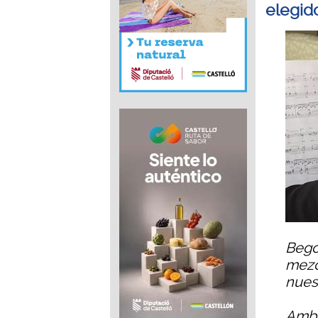
elegid
Bego
mezc
nues
Ambo