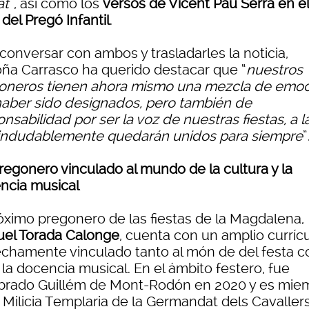
at
”, así como los
versos de Vicent Pau Serra en el
del Pregó Infantil
.
conversar con ambos y trasladarles la noticia,
ña Carrasco ha querido destacar que “
nuestros
oneros tienen ahora mismo una mezcla de emo
haber sido designados, pero también de
nsabilidad por ser la voz de nuestras fiestas, a l
indudablemente quedarán unidos para siempre
”
regonero vinculado al mundo de la cultura y la
ncia musical
róximo pregonero de las fiestas de la Magdalena,
el Torada Calonge
, cuenta con un amplio currí
echamente vinculado tanto al món de del festa 
 la docencia musical. En el ámbito festero, fue
rado Guillém de Mont-Rodón en 2020 y es mie
a Milicia Templaria de la Germandat dels Cavaller