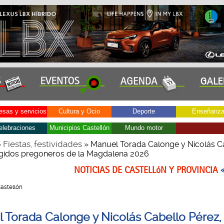
sas y servicios
Cultura y Ocio
Deporte
Enseñanz
elebraciones
Municipios Castellón
Mundo motor
Fiestas, festividades
»
» Manuel Torada Calonge y Nicolás C
egidos pregoneros de la Magdalena 2026
NOTICIAS DE CASTELLóN Y PROVINCIA
Castellón
 Torada Calonge y Nicolás Cabello Pérez,