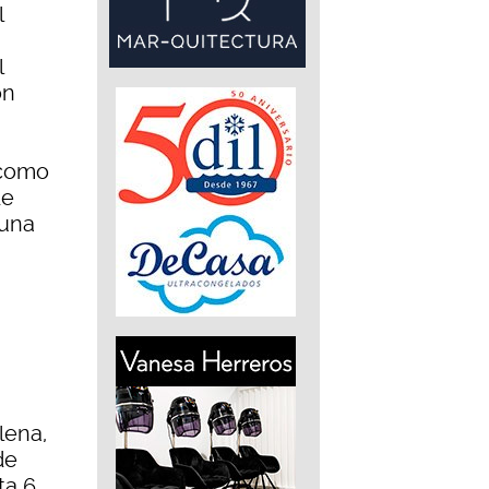
l
a
l
ón
 como
de
 una
lena,
de
a 6,