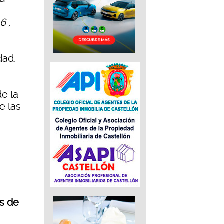
6 ,
dad,
e la
e las
os de