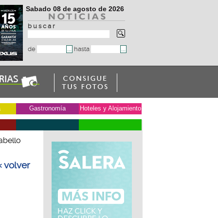
Sabado 08 de agosto de 2026
b u s c a r
de
hasta
a
Gastronomía
Hoteles y Alojamiento
abello
« volver