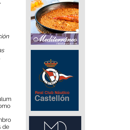
ción
as
.
culum
como
mbro
s de