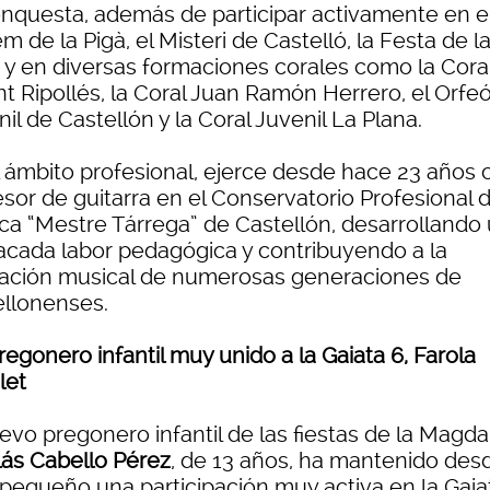
onquesta, además de participar activamente en e
m de la Pigà, el Misteri de Castelló, la Festa de l
 y en diversas formaciones corales como la Cora
nt Ripollés, la Coral Juan Ramón Herrero, el Orfe
il de Castellón y la Coral Juvenil La Plana.
l ámbito profesional, ejerce desde hace 23 años
esor de guitarra en el Conservatorio Profesional 
ca “Mestre Tárrega” de Castellón, desarrollando
acada labor pedagógica y contribuyendo a la
ación musical de numerosas generaciones de
ellonenses.
egonero infantil muy unido a la Gaiata 6, Farola
let
evo pregonero infantil de las fiestas de la Magda
lás Cabello Pérez
, de 13 años, ha mantenido des
pequeño una participación muy activa en la Gaiat