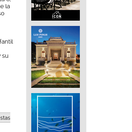
e la
so
antil
y su
estas