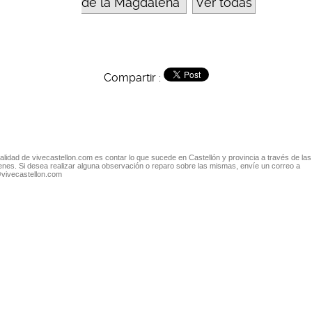
de la Magdalena
Ver todas
Compartir :
nalidad de vivecastellon.com es contar lo que sucede en Castellón y provincia a través de las
nes. Si desea realizar alguna observación o reparo sobre las mismas, envíe un correo a
@vivecastellon.com