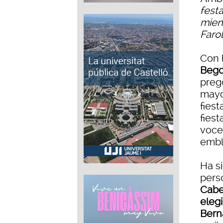
fest
mient
Faro
Con l
Bego
preg
mayo
fies
fies
voce
embl
Ha s
pers
Cabe
elegi
Bern