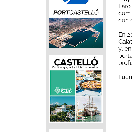
Farol
comi
con e
En 20
Gaia
y, e
porta
prof
Fuen