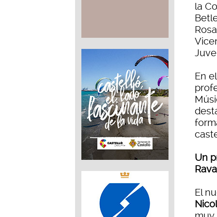
la C
Betle
Rosa
Vice
Juven
En e
prof
Músi
dest
form
cast
Un pr
Rava
El nu
Nico
muy 