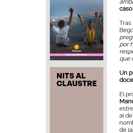
arrib
caso 
Tras 
Bego
preg
por 
respo
que 
Un p
doce
El p
Manu
estr
al de
nomb
de l