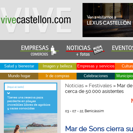
Salud y bienestar
Imagen y belleza
Empresas y servicios
Cultur
Mundo hogar
Ir de compras
Celebraciones
Municipio
Noticias
Festivales
»
» Mar de 
cerca de 50.000 asistentes
03 - 07 - 22, Benicàssim
Mar de Sons cierra su 