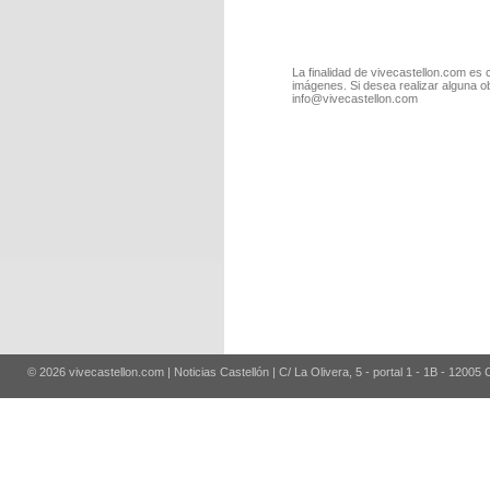
La finalidad de vivecastellon.com es 
imágenes. Si desea realizar alguna o
info@vivecastellon.com
© 2026 vivecastellon.com | Noticias Castellón | C/ La Olivera, 5 - portal 1 - 1B - 12005 