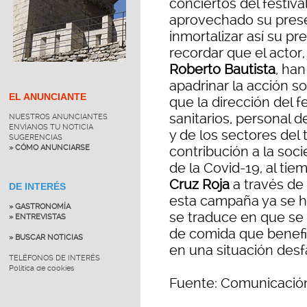
conciertos del festiv
aprovechado su presen
inmortalizar así su p
recordar que el actor,
Roberto Bautista
, han
apadrinar la acción sol
EL ANUNCIANTE
que la dirección del f
sanitarios, personal 
NUESTROS ANUNCIANTES
ENVÍANOS TU NOTICIA
y de los sectores del 
SUGERENCIAS
» CÓMO ANUNCIARSE
contribución a la soc
de la Covid-19, al ti
Cruz Roja
a través de
DE INTERÉS
esta campaña ya se h
» GASTRONOMÍA
se traduce en que se
» ENTREVISTAS
de comida que benefi
» BUSCAR NOTICIAS
en una situación desf
TELÉFONOS DE INTERÉS
Política de cookies
Fuente: Comunicació