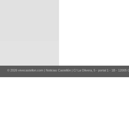
© 2026 vivecastellon.com | Noticias Castellón | C/ La Olivera, 5 - portal 1 - 1B - 12005 