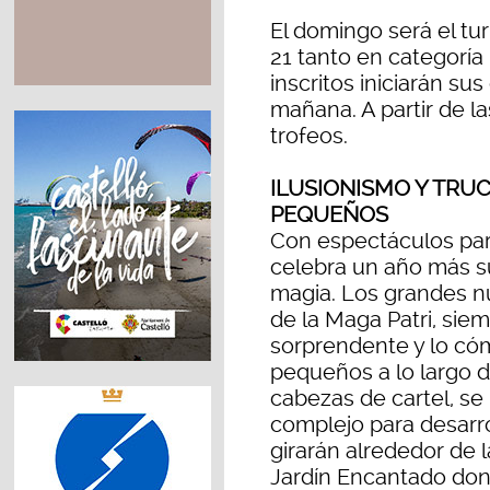
El domingo será el t
21 tanto en categorí
inscritos iniciarán su
mañana. A partir de l
trofeos.
ILUSIONISMO Y TRU
PEQUEÑOS
Con espectáculos par
celebra un año más su
magia. Los grandes n
de la Maga Patri, sie
sorprendente y lo cóm
pequeños a lo largo d
cabezas de cartel, se l
complejo para desarr
girarán alrededor de 
Jardín Encantado don