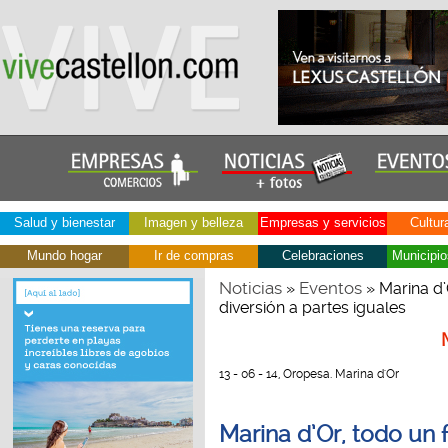
Salud y bienestar
Imagen y belleza
Empresas y servicios
Cultur
Mundo hogar
Ir de compras
Celebraciones
Municipio
Noticias
Eventos
»
» Marina d’
diversión a partes iguales
13 - 06 - 14, Oropesa. Marina d'Or
Marina d’Or, todo un