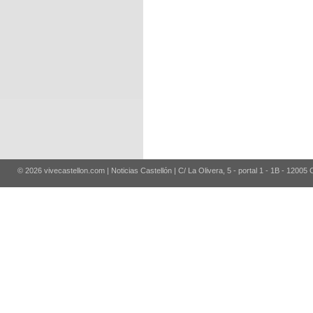
© 2026 vivecastellon.com | Noticias Castellón | C/ La Olivera, 5 - portal 1 - 1B - 12005 