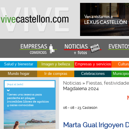
Salud y bienestar
Imagen y belleza
Empresas y servicios
Cultur
Mundo hogar
Ir de compras
Celebraciones
Municipio
Noticias
Fiestas, festividad
»
Magdalena 2024
06 - 08 - 23, Castellón
Marta Gual Irigoyen