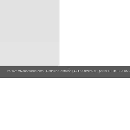
© 2026 vivecastellon.com | Noticias Castellón | C/ La Olivera, 5 - portal 1 - 1B - 12005 