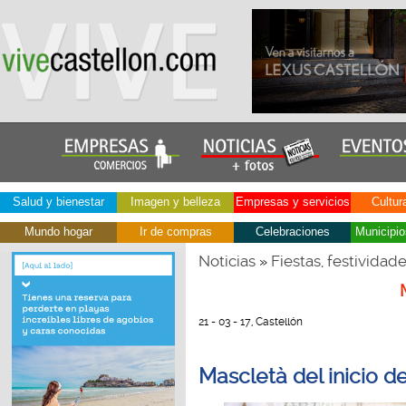
Salud y bienestar
Imagen y belleza
Empresas y servicios
Cultur
Mundo hogar
Ir de compras
Celebraciones
Municipio
Noticias
Fiestas, festividad
»
21 - 03 - 17, Castellón
Mascletà del inicio 