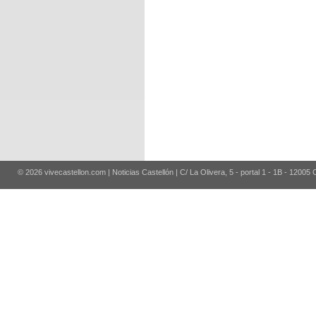
© 2026 vivecastellon.com | Noticias Castellón | C/ La Olivera, 5 - portal 1 - 1B - 12005 