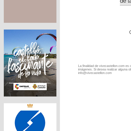
de l
La finalidad de vivecastellon.com es 
imágenes. Si desea realizar alguna o
info@vivecastellon.com