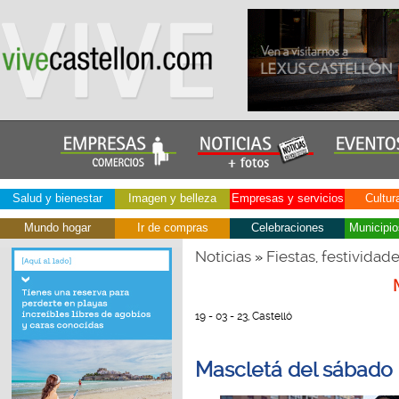
Salud y bienestar
Imagen y belleza
Empresas y servicios
Cultur
Mundo hogar
Ir de compras
Celebraciones
Municipio
Noticias
Fiestas, festividad
»
19 - 03 - 23, Castelló
Mascletá del sábado