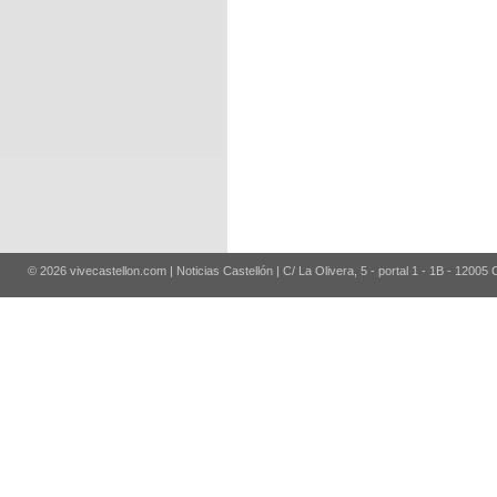
© 2026 vivecastellon.com | Noticias Castellón | C/ La Olivera, 5 - portal 1 - 1B - 12005 