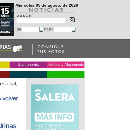
Miercoles 05 de agosto de 2026
b u s c a r
de
hasta
a
Gastronomía
Hoteles y Alojamiento
ersonat,
« volver
drinas