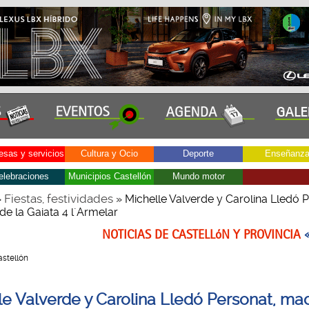
sas y servicios
Cultura y Ocio
Deporte
Enseñanz
elebraciones
Municipios Castellón
Mundo motor
Fiestas, festividades
»
» Michelle Valverde y Carolina Lledó P
de la Gaiata 4 l´Armelar
NOTICIAS DE CASTELLóN Y PROVINCIA
Castellón
le Valverde y Carolina Lledó Personat, ma