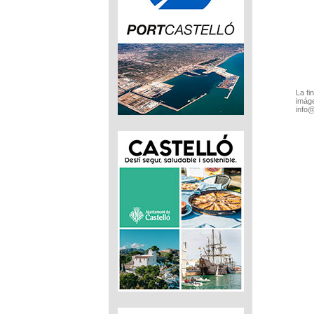
La fi
imáge
info