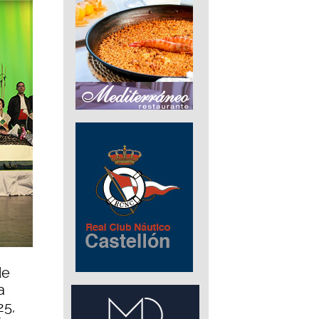
de
a
25,