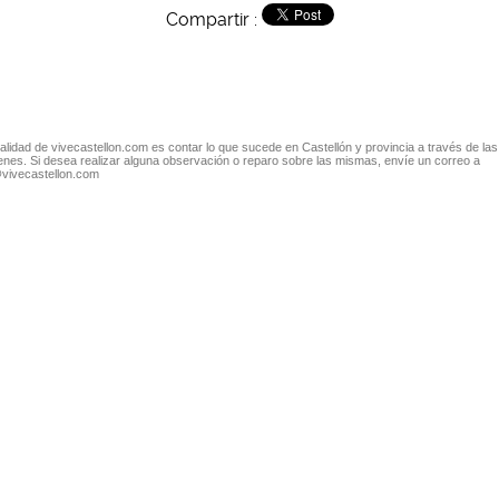
Compartir :
nalidad de vivecastellon.com es contar lo que sucede en Castellón y provincia a través de las
nes. Si desea realizar alguna observación o reparo sobre las mismas, envíe un correo a
@vivecastellon.com