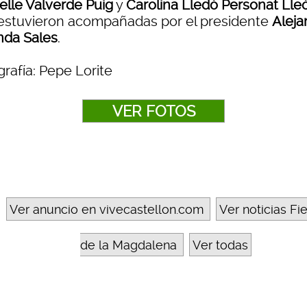
elle Valverde Puig
y
Carolina Lledó Personat Lle
estuvieron acompañadas por el presidente
Aleja
nda Sales
.
rafía: Pepe Lorite
VER FOTOS
Ver anuncio en vivecastellon.com
Ver noticias Fi
de la Magdalena
Ver todas