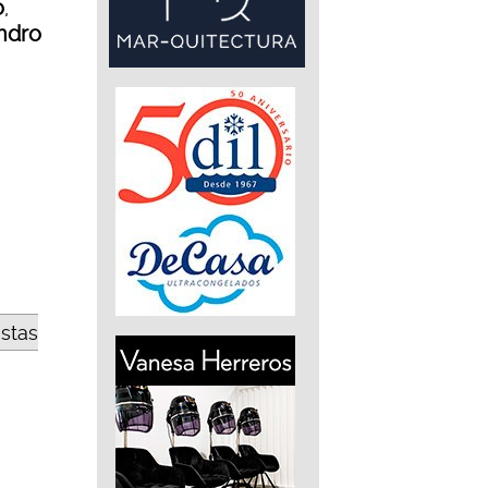
ó
,
ndro
estas