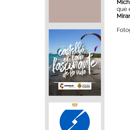
Mich
que 
Mira
Fotog