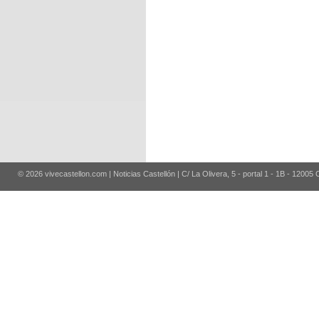
© 2026 vivecastellon.com | Noticias Castellón | C/ La Olivera, 5 - portal 1 - 1B - 12005 