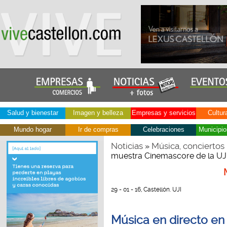
Salud y bienestar
Imagen y belleza
Empresas y servicios
Cultur
Mundo hogar
Ir de compras
Celebraciones
Municipio
Noticias
Música, conciertos
»
muestra Cinemascore de la UJ
29 - 01 - 16, Castellón. UJI
Música en directo en 