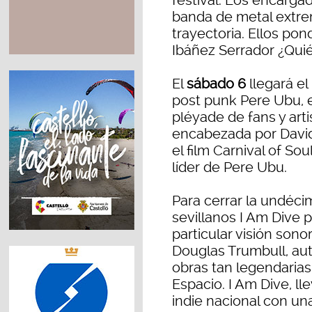
festival. Los encargad
banda de metal extre
trayectoria. Ellos pon
Ibáñez Serrador ¿Qui
El
sábado 6
llegará el
post punk Pere Ubu, 
pléyade de fans y art
encabezada por Davi
el film Carnival of Sou
líder de Pere Ubu.
Para cerrar la undéci
sevillanos I Am Dive 
particular visión sono
Douglas Trumbull, aut
obras tan legendaria
Espacio. I Am Dive, ll
indie nacional con u