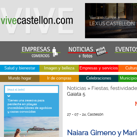
Salud y bienestar
Imagen y belleza
Empresas y servicios
Cultur
Mundo hogar
Ir de compras
Celebraciones
Municipio
Noticias
Fiestas, festividad
»
Gaiata 5
27 - 07 - 24, Castellón
Naiara Gimeno y Marí