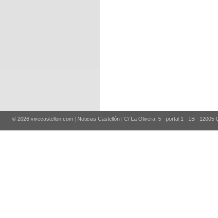
© 2026 vivecastellon.com | Noticias Castellón | C/ La Olivera, 5 - portal 1 - 1B - 12005 