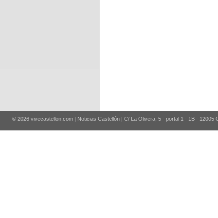
© 2026 vivecastellon.com | Noticias Castellón | C/ La Olivera, 5 - portal 1 - 1B - 12005 