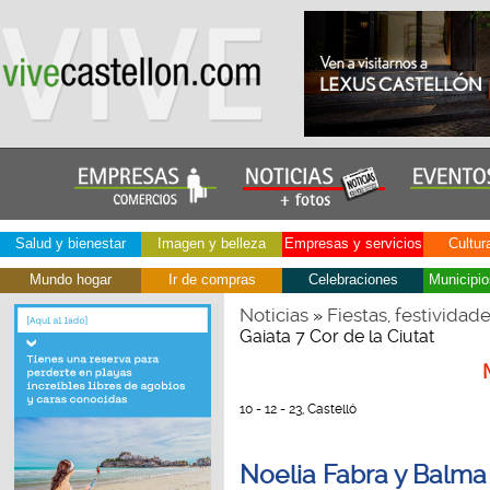
Salud y bienestar
Imagen y belleza
Empresas y servicios
Cultur
Mundo hogar
Ir de compras
Celebraciones
Municipio
Noticias
Fiestas, festividad
»
Gaiata 7 Cor de la Ciutat
10 - 12 - 23, Castelló
Noelia Fabra y Balma