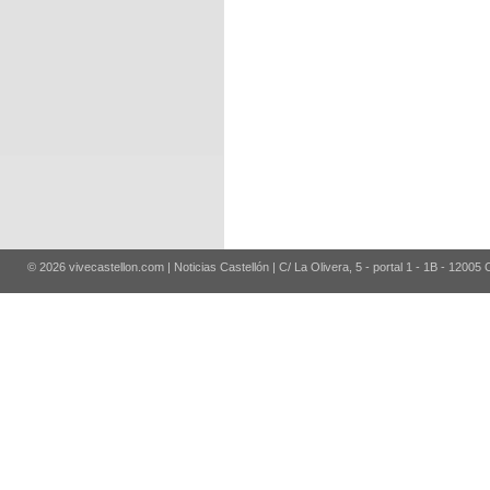
© 2026 vivecastellon.com | Noticias Castellón | C/ La Olivera, 5 - portal 1 - 1B - 12005 