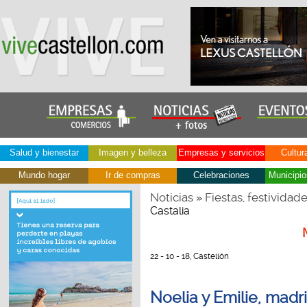
Salud y bienestar
Imagen y belleza
Empresas y servicios
Cultur
Mundo hogar
Ir de compras
Celebraciones
Municipio
Noticias
Fiestas, festividad
»
Castalia
22 - 10 - 18, Castellón
Noelia y Emilie, madri