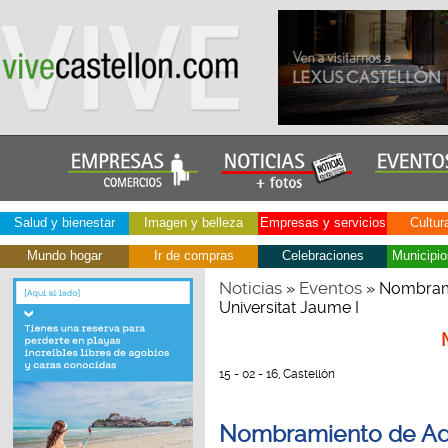
Salud y bienestar
Imagen y belleza
Empresas y servicios
Cultur
Mundo hogar
Ir de compras
Celebraciones
Municipio
Noticias
Eventos
»
» Nombrami
Universitat Jaume I
15 - 02 - 16, Castellón
Nombramiento de Adel