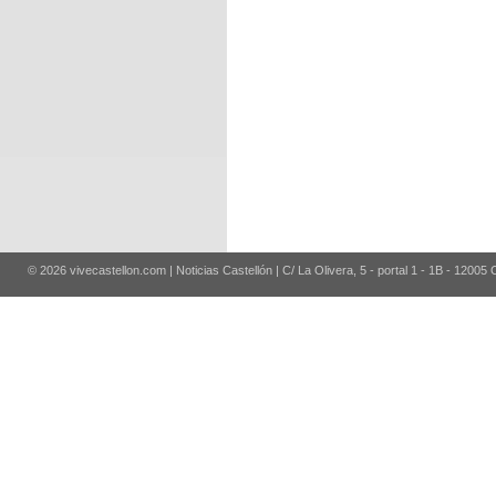
© 2026 vivecastellon.com | Noticias Castellón | C/ La Olivera, 5 - portal 1 - 1B - 12005 