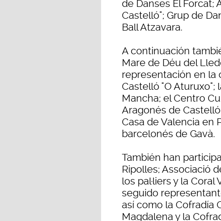
de Danses El Forcat; A
Castelló"; Grup de Da
Ball Atzavara.
A continuación tambi
Mare de Déu del Lled
representación en la
Castelló "O Aturuxo"; 
Mancha; el Centro Cul
Aragonés de Castelló
Casa de Valencia en P
barcelonés de Gavà.
También han particip
Ripolles; Associació 
los pal·liers y la Cora
seguido representant
así como la Cofradía C
Magdalena y la Cofrad