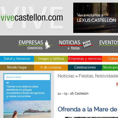
Salud y bienestar
Imagen y belleza
Empresas y servicios
Cultur
Mundo hogar
Ir de compras
Celebraciones
Municipio
Noticias
Fiestas, festividad
»
14 - 03 - 26, Castellón
Ofrenda a la Mare de