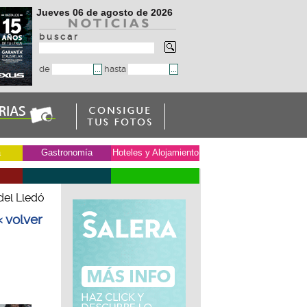
Jueves 06 de agosto de 2026
b u s c a r
de
hasta
a
Gastronomía
Hoteles y Alojamiento
del Lledó
« volver