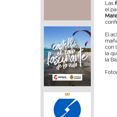
Las
f
el p
Mare
conf
El ac
maña
con l
la qu
la Ba
Fotog