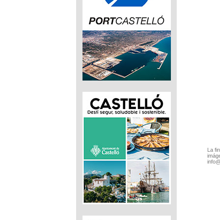
La fi
imáge
info