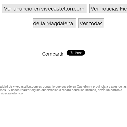
Ver anuncio en vivecastellon.com
Ver noticias Fi
de la Magdalena
Ver todas
Compartir :
nalidad de vivecastellon.com es contar lo que sucede en Castellón y provincia a través de las
nes. Si desea realizar alguna observación o reparo sobre las mismas, envíe un correo a
@vivecastellon.com