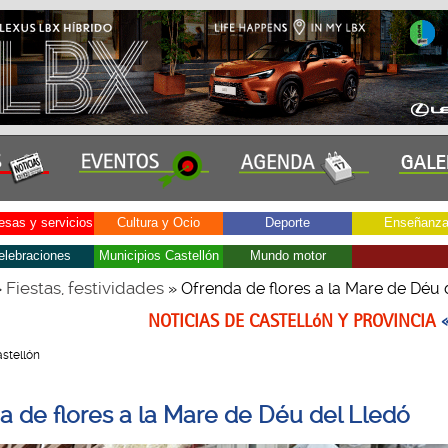
sas y servicios
Cultura y Ocio
Deporte
Enseñanz
elebraciones
Municipios Castellón
Mundo motor
Fiestas, festividades
»
» Ofrenda de flores a la Mare de Déu 
NOTICIAS DE CASTELLóN Y PROVINCIA
Castellón
a de flores a la Mare de Déu del Lledó