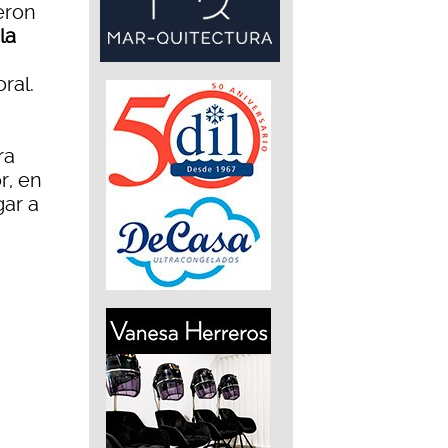
eron
la
ral.
ra
r, en
gar a