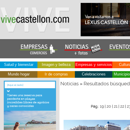
Salud y bienestar
Imagen y belleza
Empresas y servicios
Cultur
Mundo hogar
Ir de compras
Celebraciones
Municipio
Noticias
Resultados búsque
»
19
20
21
22
2
Pág.:
|
|
|
|