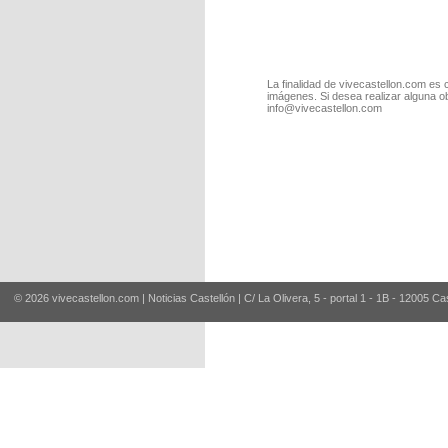
La finalidad de vivecastellon.com es 
imágenes. Si desea realizar alguna o
info@vivecastellon.com
© 2026 vivecastellon.com | Noticias Castellón | C/ La Olivera, 5 - portal 1 - 1B - 12005 Ca