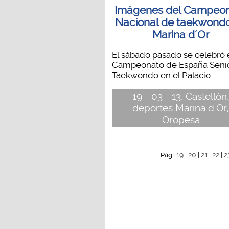
Imágenes del Campeo
Nacional de taekwond
Marina d´Or
El sábado pasado se celebró 
Campeonato de España Seni
Taekwondo en el Palacio...
19 - 03 - 13, Castellón
deportes Marina d´Or
Oropesa
19
20
21
22
2
Pág.:
|
|
|
|