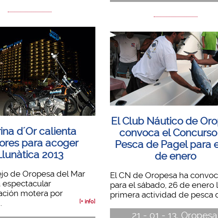
El Club Náutico de Or
ina d´Or calienta
convoca el Concurso
ores para acoger
Pesca de Pagel para e
Llunàtica 2013
de enero
ejo de Oropesa del Mar
El CN de Oropesa ha convo
la espectacular
para el sábado, 26 de enero 
ación motera por
primera actividad de pesca de
.
[+ info]
21 - 01 - 13, Oropesa