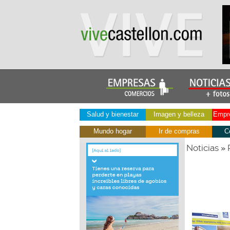
Salud y bienestar
Imagen y belleza
Empre
Mundo hogar
Ir de compras
C
Noticias
»