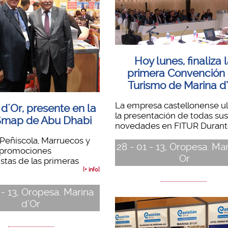
Hoy lunes, finaliza 
primera Convención
Turismo de Marina d
La empresa castellonense u
d´Or, presente en la
la presentación de todas sus
 Smap de Abu Dhabi
novedades en FITUR Durante
Peñíscola, Marruecos y
28 - 01 - 13, Oropesa. Ma
 promociones
´Or
stas de las primeras
[+ info]
 - 13, Oropesa. Marina
d’Or