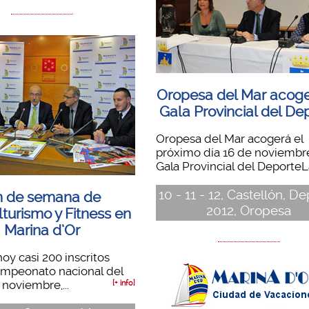
Oropesa del Mar acoge
Gala Provincial del De
Oropesa del Mar acogerá el
próximo día 16 de noviembre
Gala Provincial del DeporteLa
10 - 11 - 12, Castellón, D
n de semana de
2012, Oropesa
lturismo y Fitness en
Marina d’Or
hoy casi 200 inscritos
ampeonato nacional del
 noviembre,...
[+ info]