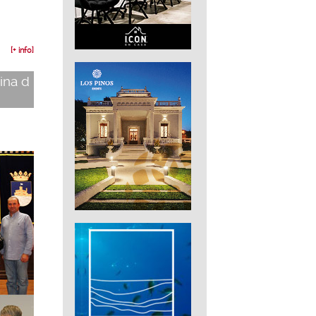
[+ info]
rina d