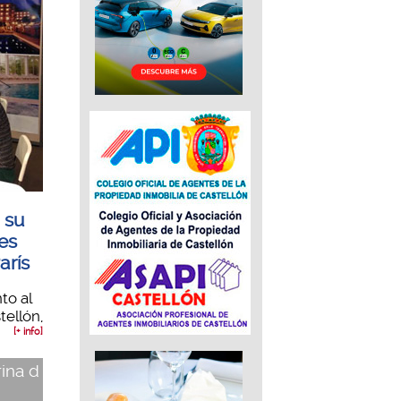
 su
Les
arís
to al
tellón,
[+ info]
rina d