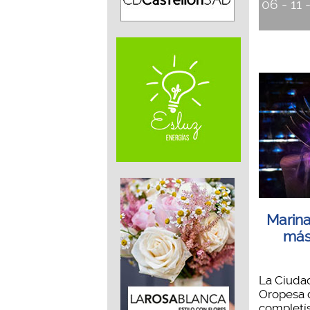
06 - 11 
Marina
más
La Ciuda
Oropesa 
completí