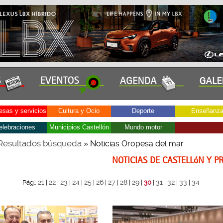
sas y servicios
Cultura y Ocio
Deporte
Enseñanz
elebraciones
Municipios Castellón
Mundo motor
Resultados búsqueda
» Noticias Oropesa del mar
NOTICIAS DE CASTELLóN Y P
21
22
23
24
25
26
27
28
29
31
32
33
34
Pág.:
|
|
|
|
|
|
|
|
|
30
|
|
|
|