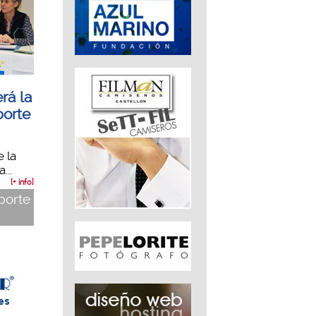
rá la
porte
 la
...
[+ info]
eporte