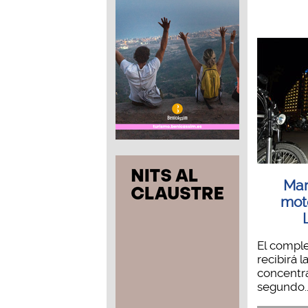
Mar
mot
El compl
recibirá 
concentr
segundo..