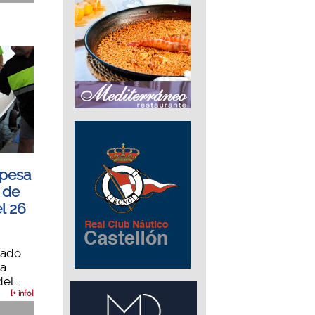
opesa
 de
l 26
cado
la
l...
[+ info]
.