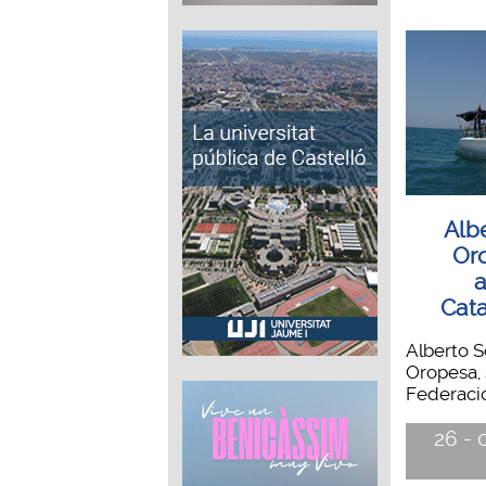
Albe
Or
a
Cat
Alberto S
Oropesa, 
Federació
26 - 