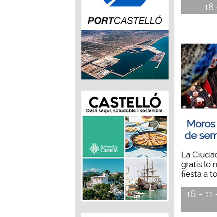
18 
Moros y
de sem
La Ciuda
gratis lo
fiesta a t
16 - 11