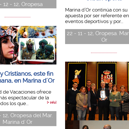
- 12 - 12, Oropesa
Marina d’Or continúa con su
apuesta por ser referente en
eventos deportivos y por...
22 - 11 - 12, Oropesa. Ma
´Or
 Cristianos, este fin
ana, en Marina d´Or
d de Vacaciones ofrece
 más espectacular de la
odos los que...
[+ info]
 - 12, Oropesa del Mar.
Marina d' Or