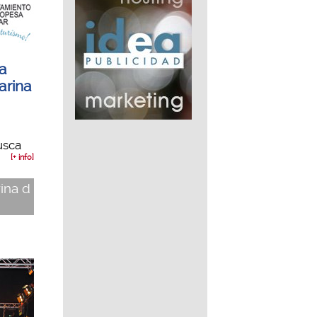
la
arina
usca
[+ info]
rina d