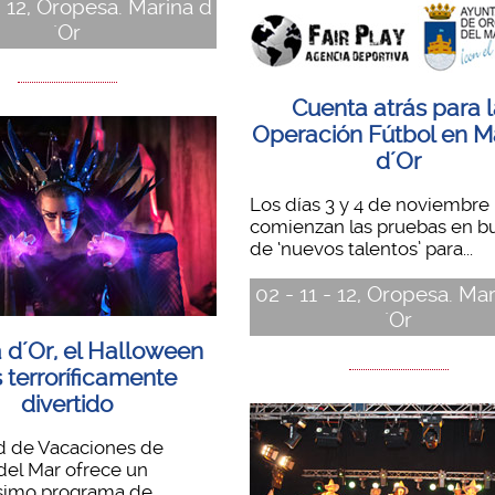
- 12, Oropesa. Marina d
´Or
Cuenta atrás para 
Operación Fútbol en M
d´Or
Los días 3 y 4 de noviembre
comienzan las pruebas en b
de ‘nuevos talentos’ para...
02 - 11 - 12, Oropesa. Ma
´Or
 d´Or, el Halloween
 terroríficamente
divertido
d de Vacaciones de
del Mar ofrece un
simo programa de