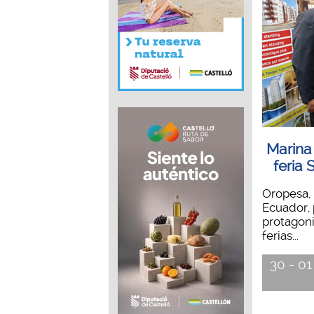
Marina 
feria
Oropesa, 
Ecuador,
protagoni
ferias...
30 - 01