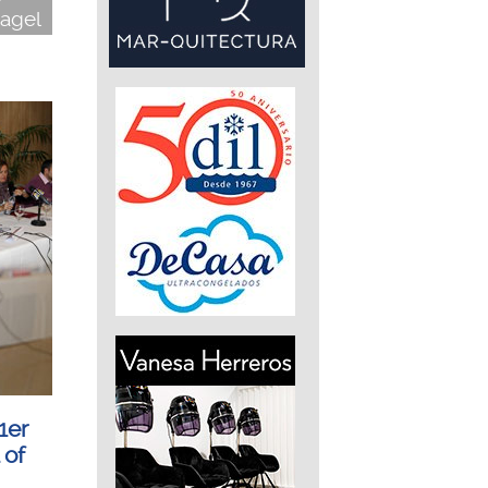
agel
1er
 of