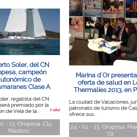
rto Soler, del CN
opesa, campeón
Marina d´Or presenta
utonómico de
oferta de salud en 
amaranes Clase A
Thermalies 2013, en P
oler, regatista del CN
La ciudad de Vacaciones, jun
será premiado por la
patronato de turismo de Cas
n de Vela de la...
[+ info]
ofrece sus...
01 - 13, Oropesa. Clu
24 - 01 - 13, Oropesa. Ma
Náutico
´Or