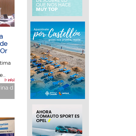
la
 de
’Or
ltima
...
[+ info]
rina d