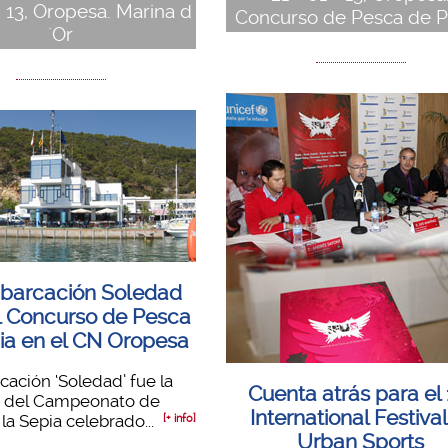
- 13, Oropesa. Marina d
Concurso de Pesca de P
´Or
barcación Soledad
l Concurso de Pesca
ia en el CN Oropesa
ación ‘Soledad’ fue la
Cuenta atrás para el 
 del Campeonato de
International Festival
la Sepia celebrado...
[+ info]
Urban Sports