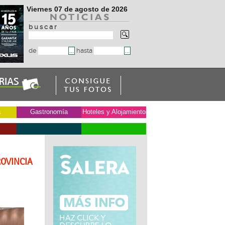
Viernes 07 de agosto de 2026
b u s c a r
de
hasta
a
Gastronomía
Hoteles y Alojamiento
ROVINCIA