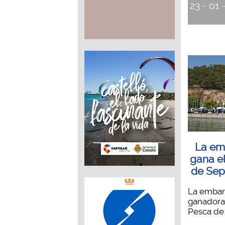
23 - 01 
La em
gana e
de Sep
La embarc
ganadora
Pesca de 