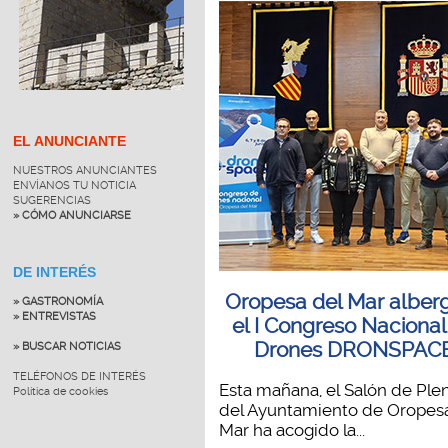
EL ANUNCIANTE
NUESTROS ANUNCIANTES
ENVÍANOS TU NOTICIA
SUGERENCIAS
» CÓMO ANUNCIARSE
DE INTERÉS
Oropesa del Mar alber
» GASTRONOMÍA
» ENTREVISTAS
el I Congreso Nacional
Drones DRONSPAC
» BUSCAR NOTICIAS
TELÉFONOS DE INTERÉS
Esta mañana, el Salón de Ple
Política de cookies
del Ayuntamiento de Oropesa
Mar ha acogido la...