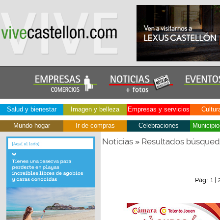
Salud y bienestar
Imagen y belleza
Empresas y servicios
Cultur
Mundo hogar
Ir de compras
Celebraciones
Municipio
Noticias
Resultados búsque
»
1
Pág.:
|