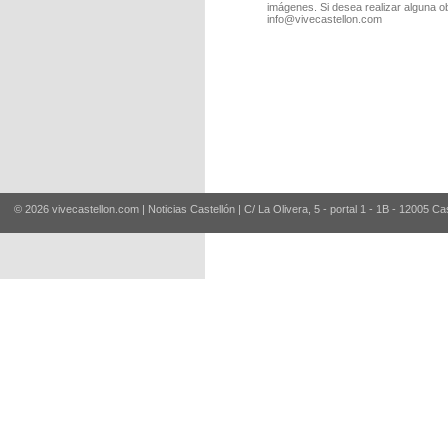
imágenes. Si desea realizar alguna o
info@vivecastellon.com
© 2026 vivecastellon.com | Noticias Castellón | C/ La Olivera, 5 - portal 1 - 1B - 12005 Ca