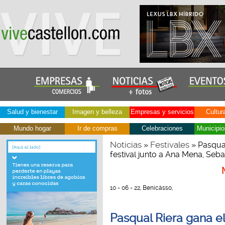
Salud y bienestar
Imagen y belleza
Empresas y servicios
Cultur
Mundo hogar
Ir de compras
Celebraciones
Municipio
Noticias
Festivales
»
» Pasqual
festival junto a Ana Mena, Seb
10 - 06 - 22, Benicàsso,
Pasqual Riera gana el