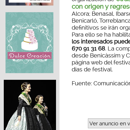
con origen y regre
Alcora; Benasal, Ibarso
Benicarló, Torreblanc
definitivos se irán o
Para ello se ha habil
los interesados puede
670 91 31 68
. La com
desde Benicàssim y C
página web del festiv
días de festival.
Fuente: Comunicació
Ver anuncio en 