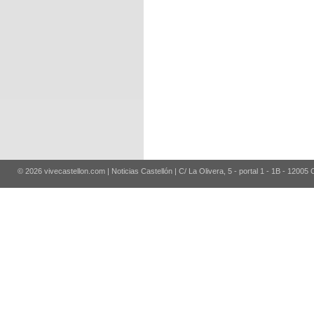
© 2026 vivecastellon.com | Noticias Castellón | C/ La Olivera, 5 - portal 1 - 1B - 12005 