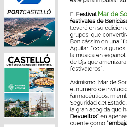
este para impulsar su 
Mar de S
El
Festival
festivales de Benicàss
llevará en su edición 
grupos, que convertirá
Benicàssim en una “f
Aguilar, “con alguno
la música en español,
de Djs que amenizarán
festivaleros”.
Asimismo, Mar de Son
el número de invitacio
farmacéuticos, miemb
Seguridad del Estado, 
la gran acogida que 
Devueltos
” en apenas
cuente como
“embajad