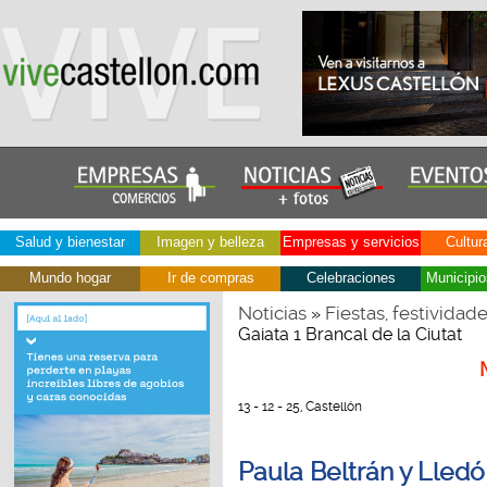
Salud y bienestar
Imagen y belleza
Empresas y servicios
Cultur
Mundo hogar
Ir de compras
Celebraciones
Municipio
Noticias
Fiestas, festividad
»
Gaiata 1 Brancal de la Ciutat
13 - 12 - 25, Castellón
Paula Beltrán y Lledó