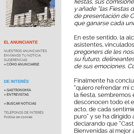
fiestas, sus comisione
y añade “las Fiestas 
de presentación de Ca
que ganarse cada uno
En este sentido, la al
EL ANUNCIANTE
asistentes, vinculados
pregoners de les nos
NUESTROS ANUNCIANTES
ENVÍANOS TU NOTICIA
su futuro, delineante
SUGERENCIAS
» CÓMO ANUNCIARSE
de sus emociones. Co
Finalmente ha conclu
DE INTERÉS
“quiero refrendar m
» GASTRONOMÍA
la fiesta, sembremos 
» ENTREVISTAS
desconocen todo el e
» BUSCAR NOTICIAS
acto, de cada sentim
TELÉFONOS DE INTERÉS
puro” y se ha dirigido
Política de cookies
declarando que “Caste
Bienvenidas al mejor