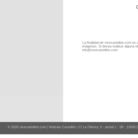
La finalidad de vivecastellon.com es 
imágenes. Si desea realizar alguna o
info@vivecastellon.com
© 2026 vivecastellon.com | Noticias Castellón | C/ La Olivera, 5 - portal 1 - 1B - 12005 