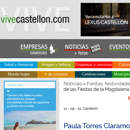
Salud y bienestar
Imagen y belleza
Empresas y servicios
Cultur
Mundo hogar
Ir de compras
Celebraciones
Municipio
Noticias
Fiestas, festividad
»
de las Fiestas de la Magdalena
14 - 09 - 24, Castellón
Paula Torres Claramo