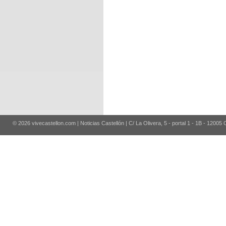
© 2026 vivecastellon.com | Noticias Castellón | C/ La Olivera, 5 - portal 1 - 1B - 12005 