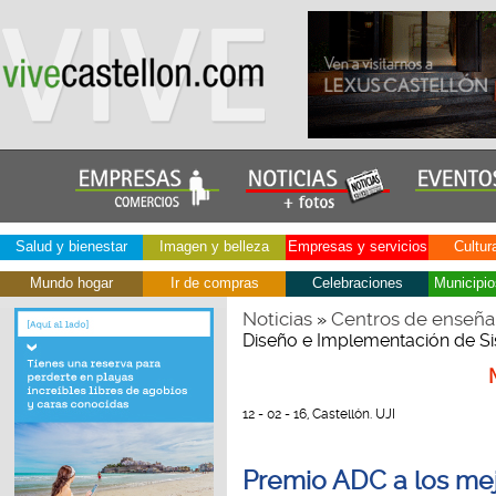
Salud y bienestar
Imagen y belleza
Empresas y servicios
Cultur
Mundo hogar
Ir de compras
Celebraciones
Municipio
Noticias
Centros de enseña
»
Diseño e Implementación de S
12 - 02 - 16, Castellón. UJI
Premio ADC a los mej