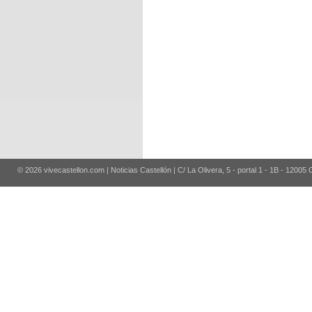
© 2026 vivecastellon.com | Noticias Castellón | C/ La Olivera, 5 - portal 1 - 1B - 12005 