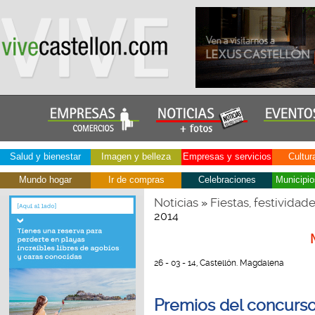
Salud y bienestar
Imagen y belleza
Empresas y servicios
Cultur
Mundo hogar
Ir de compras
Celebraciones
Municipio
Noticias
Fiestas, festividad
»
2014
26 - 03 - 14, Castellón. Magdalena
Premios del concurs