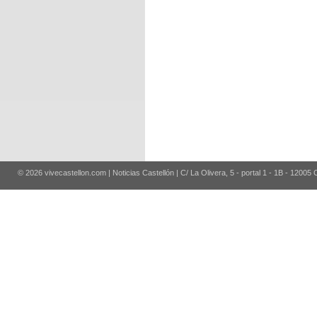
© 2026 vivecastellon.com | Noticias Castellón | C/ La Olivera, 5 - portal 1 - 1B - 12005 