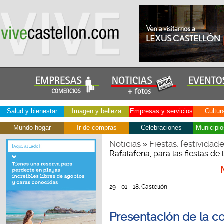
Salud y bienestar
Imagen y belleza
Empresas y servicios
Cultur
Mundo hogar
Ir de compras
Celebraciones
Municipio
Noticias
Fiestas, festividad
»
Rafalafena, para las fiestas d
29 - 01 - 18, Castellón
Presentación de la co