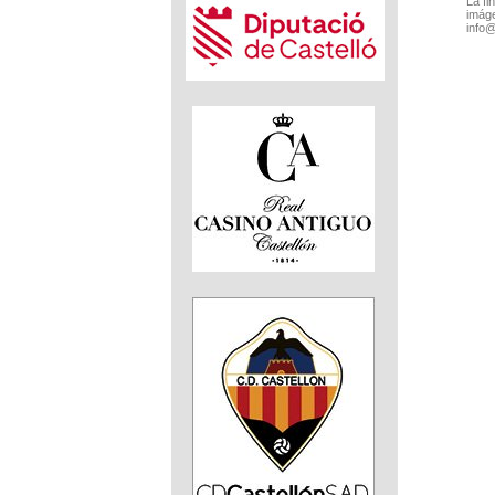
La fi
imáge
info