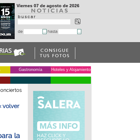
Viernes 07 de agosto de 2026
b u s c a r
de
hasta
a
Gastronomía
Hoteles y Alojamiento
onciertos
« volver
ara la