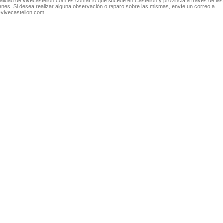
nalidad de vivecastellon.com es contar lo que sucede en Castellón y provincia a través de las
nes. Si desea realizar alguna observación o reparo sobre las mismas, envíe un correo a
@vivecastellon.com