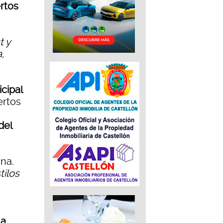
rtos
t y
,
cipal
ertos
del
ina.
tilos
na