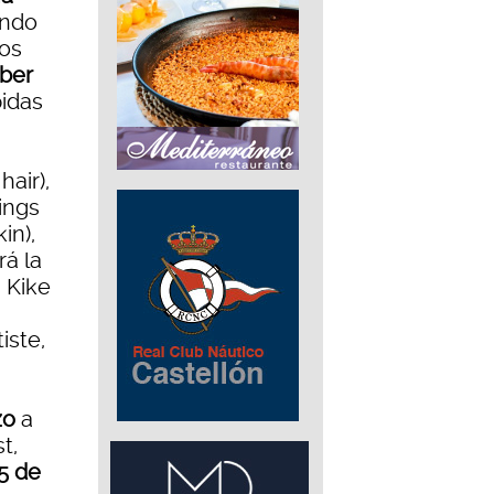
undo
tos
ber
pidas
hair),
ings
in),
rá la
, Kike
iste,
zo
a
t,
5 de