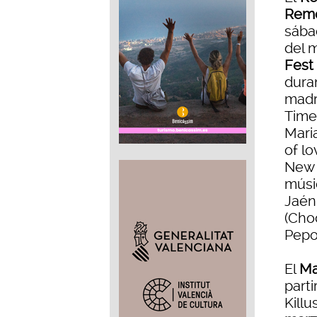
Rem
sábad
del m
Fest
duran
madr
Time)
Maria
of lo
New L
músic
Jaén
(Choc
Pepo
El
Ma
parti
Killu