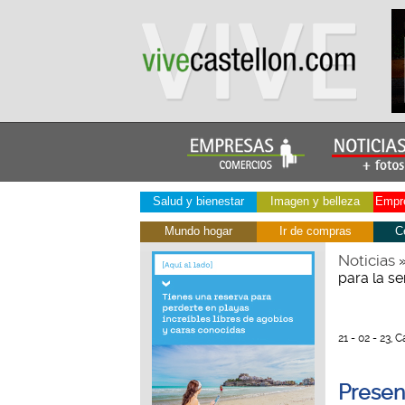
Salud y bienestar
Imagen y belleza
Empre
Mundo hogar
Ir de compras
C
Noticias
para la 
21 - 02 - 23, C
Presen