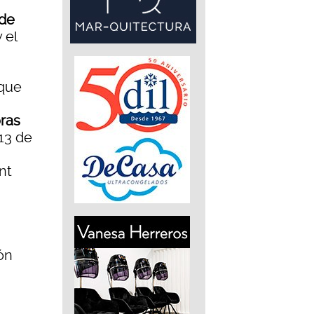
 de
 el
 que
oras
 13 de
nt
ón