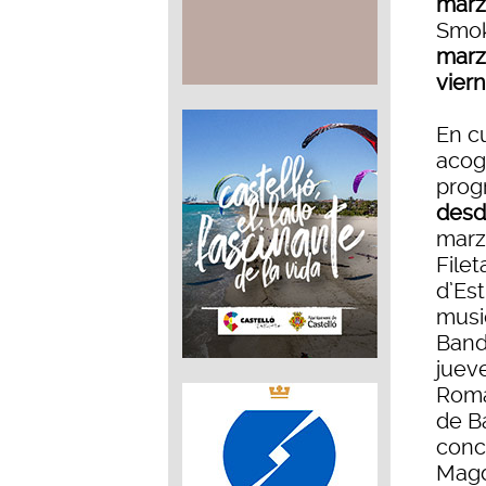
mar
Smoki
mar
vier
En c
acog
prog
desd
marz
Filet
d’Est
musi
Banda
juev
Romá
de Bá
conc
Magd