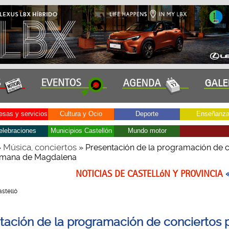
sas y servicios
Cultura y Ocio
Deporte
Enseñanz
elebraciones
Municipios Castellón
Mundo motor
Música, conciertos
»
» Presentación de la programación de c
semana de Magdalena
NOTICIAS DE CASTELLóN Y PROVINCIA
astelló
tación de la programación de conciertos p