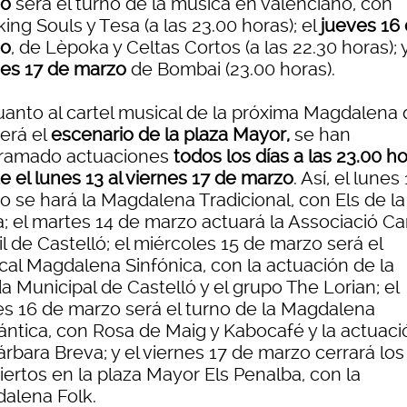
zo
será el turno de la música en valenciano, con
ng Souls y Tesa (a las 23.00 horas); el
jueves 16
zo
, de Lèpoka y Celtas Cortos (a las 22.30 horas); y
nes 17 de marzo
de Bombai (23.00 horas).
uanto al cartel musical de la próxima Magdalena
erá el
escenario de la plaza Mayor,
se han
ramado actuaciones
todos los días a las 23.00 h
e el lunes 13 al viernes 17 de marzo
. Así, el lunes
o se hará la Magdalena Tradicional, con Els de la
a; el martes 14 de marzo actuará la Associació Ca
il de Castelló; el miércoles 15 de marzo será el
cal Magdalena Sinfónica, con la actuación de la
 Municipal de Castelló y el grupo The Lorian; el
es 16 de marzo será el turno de la Magdalena
ntica, con Rosa de Maig y Kabocafé y la actuaci
rbara Breva; y el viernes 17 de marzo cerrará los
iertos en la plaza Mayor Els Penalba, con la
alena Folk.