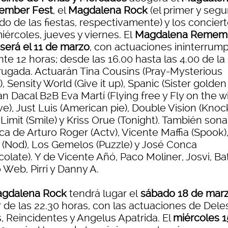
ember Fest
, el
Magdalena Rock
(el primer y seg
o de las fiestas, respectivamente) y los concier
iércoles, jueves y viernes. El
Magdalena Remem
 será el 11 de marzo
, con actuaciones ininterrum
te 12 horas; desde las 16.00 hasta las 4.00 de la
ugada. Actuarán Tina Cousins (Pray-Mysterious
, Sensity World (Give it up), Spanic (Sister golden 
n Dacal B2B Eva Martí (Flying free y Fly on the w
ve), Just Luis (American pie), Double Vision (Knock
imit (Smile) y Kriss Orue (Tonight). También sona
a de Arturo Roger (Actv), Vicente Maffia (Spook)
 (Nod), Los Gemelos (Puzzle) y José Conca
olate). Y de Vicente Añó, Paco Moliner, Josvi, Bat
 Web, Pirri y Danny A.
gdalena Rock
tendrá lugar el
sábado 18 de mar
r de las 22.30 horas, con las actuaciones de Deles
s, Reincidentes y Angelus Apatrida. El
miércoles 1