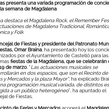
tas presenta una variada programación de concie
 la semana de Magdalena
na destaca el Magdalena Rock, el Remember Fes
actuaciones de Magdalena Tradicional, Romántica
nica y Folk
ncejal de Fiestas y presidente del Patronato Muni
iestas, Omar Braina
, ha presentado hoy los conci
nizados por el Ayuntamiento de Castelló para las
imas
fiestas de la Magdalena, que se celebrarán 
 19 de marzo
. “
Las actuaciones musicales se
rrollarán en dos espacios, que son el Recinto de
as y Mercados y la plaza Mayor”
, ha explicado Bra
na programación musical variada, de distintos es
rigida a un público heterogéneo
”, ha apuntado el
jal de Fiestas.
cinto de Ferias y Mercados
acogerá el
Magdale