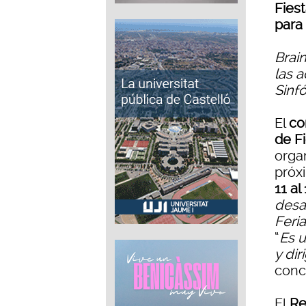
Fies
para
Brai
las 
Sinfó
El
co
de F
orga
próx
11 al
desa
Feri
“
Es u
y di
conce
El
Re