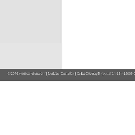
© 2026 vivecastellon.com | Noticias Castellón | C/ La Olivera, 5 - portal 1 - 1B - 12005 