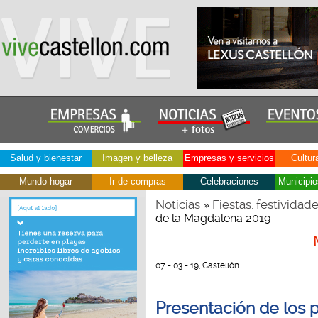
Salud y bienestar
Imagen y belleza
Empresas y servicios
Cultur
Mundo hogar
Ir de compras
Celebraciones
Municipio
Noticias
Fiestas, festividad
»
de la Magdalena 2019
07 - 03 - 19, Castellón
Presentación de los p