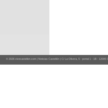
© 2026 vivecastellon.com | Noticias Castellón | C/ La Olivera, 5 - portal 1 - 1B - 12005 