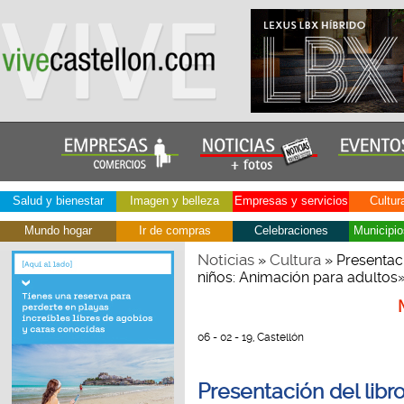
Salud y bienestar
Imagen y belleza
Empresas y servicios
Cultur
Mundo hogar
Ir de compras
Celebraciones
Municipio
Noticias
Cultura
»
» Presentaci
niños: Animación para adultos»
06 - 02 - 19, Castellón
Presentación del libr