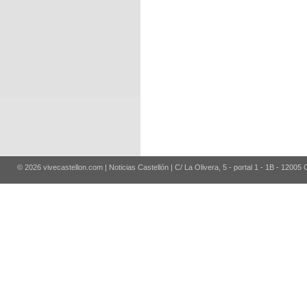
© 2026 vivecastellon.com | Noticias Castellón | C/ La Olivera, 5 - portal 1 - 1B - 12005 