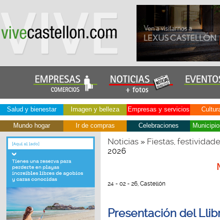
Salud y bienestar
Imagen y belleza
Empresas y servicios
Cultur
Mundo hogar
Ir de compras
Celebraciones
Municipio
Noticias
Fiestas, festividad
»
2026
24 - 02 - 26, Castellón
Presentación del Lli