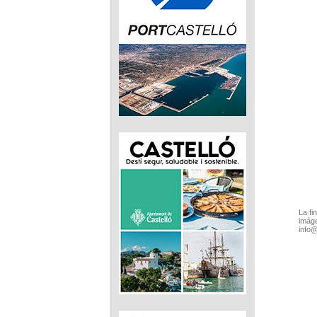
La fi
imáge
info