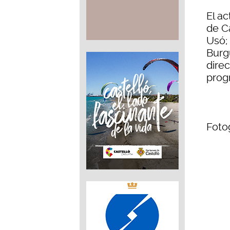
El ac
de C
Usó;
Burg
dire
progr
Fotog