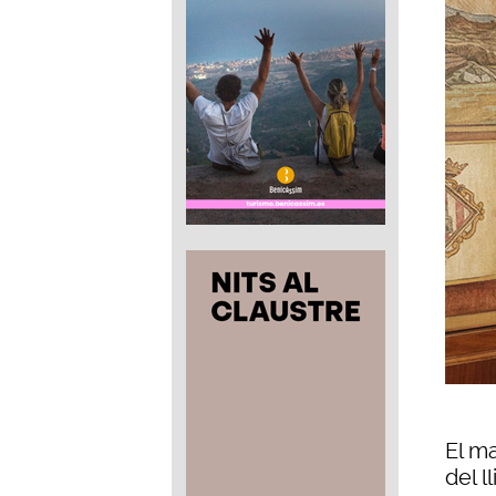
El m
del l