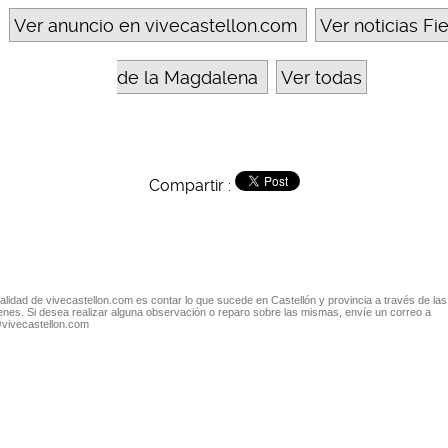
Ver anuncio en vivecastellon.com
Ver noticias Fi
de la Magdalena
Ver todas
Compartir :
nalidad de vivecastellon.com es contar lo que sucede en Castellón y provincia a través de las
nes. Si desea realizar alguna observación o reparo sobre las mismas, envíe un correo a
@vivecastellon.com