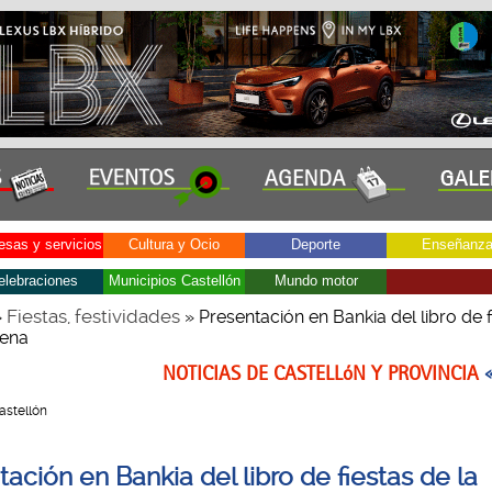
sas y servicios
Cultura y Ocio
Deporte
Enseñanz
elebraciones
Municipios Castellón
Mundo motor
Fiestas, festividades
»
» Presentación en Bankia del libro de f
lena
NOTICIAS DE CASTELLóN Y PROVINCIA
Castellón
ación en Bankia del libro de fiestas de la