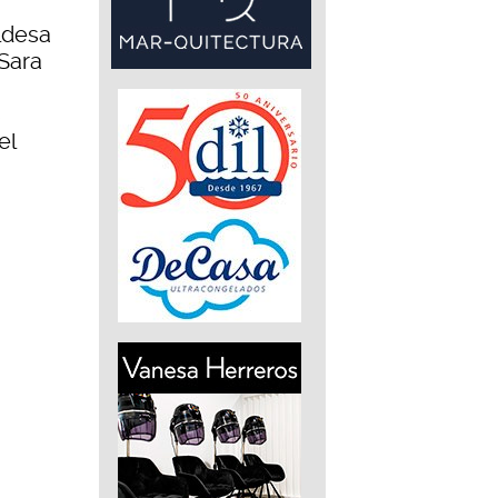
aldesa
 Sara
s
el