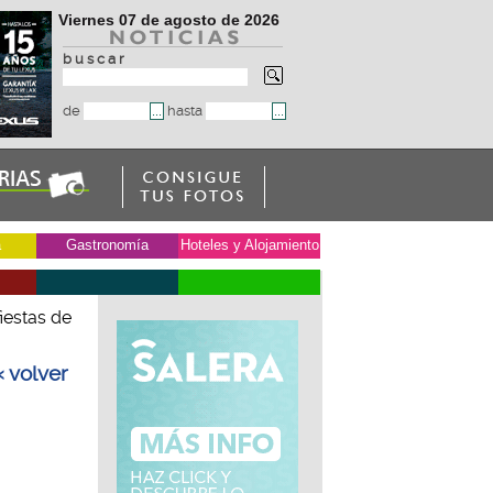
Viernes 07 de agosto de 2026
b u s c a r
de
hasta
a
Gastronomía
Hoteles y Alojamiento
iestas de
« volver