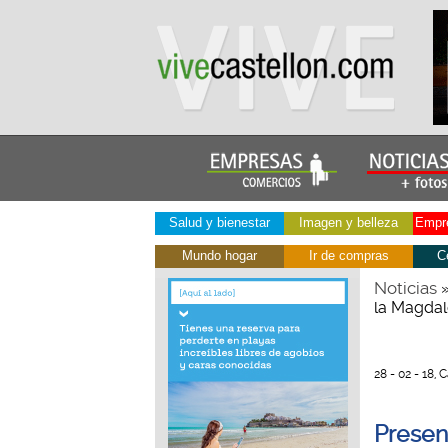
Salud y bienestar
Imagen y belleza
Empre
Mundo hogar
Ir de compras
C
Noticias
la Magda
28 - 02 - 18, 
Present