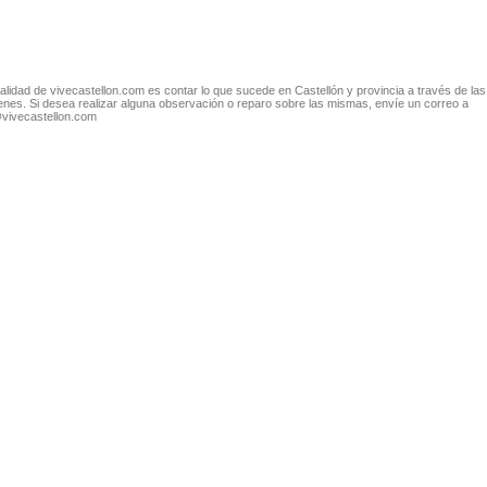
nalidad de vivecastellon.com es contar lo que sucede en Castellón y provincia a través de las
nes. Si desea realizar alguna observación o reparo sobre las mismas, envíe un correo a
@vivecastellon.com