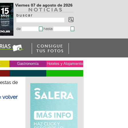
Viernes 07 de agosto de 2026
b u s c a r
de
hasta
a
Gastronomía
Hoteles y Alojamiento
iestas de
« volver