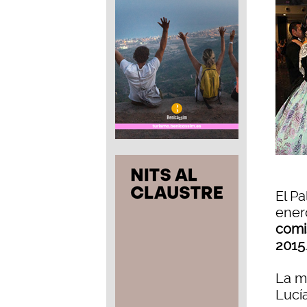
El P
ener
comis
2015
La ma
Lucí