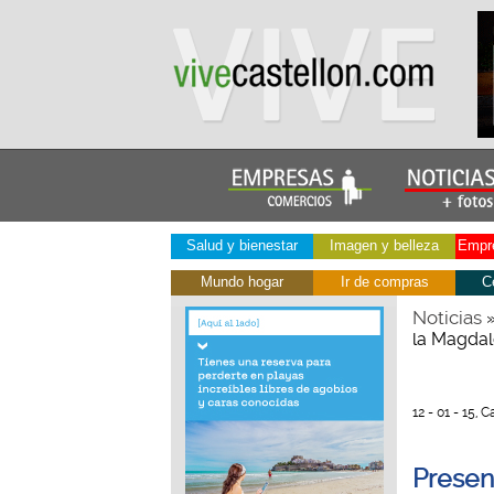
Salud y bienestar
Imagen y belleza
Empre
Mundo hogar
Ir de compras
C
Noticias
la Magdal
12 - 01 - 15, 
Present