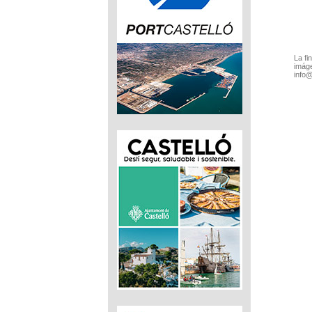
La fi
imáge
info