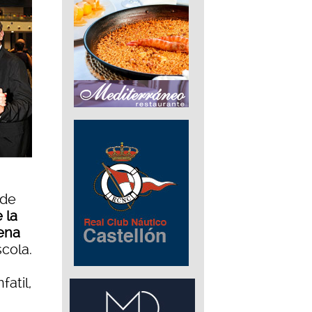
 de
 la
lena
cola.
atil,