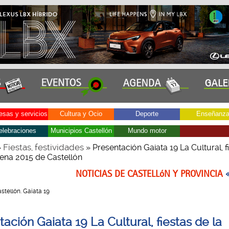
sas y servicios
Cultura y Ocio
Deporte
Enseñanz
elebraciones
Municipios Castellón
Mundo motor
Fiestas, festividades
»
» Presentación Gaiata 19 La Cultural, f
ena 2015 de Castellón
NOTICIAS DE CASTELLóN Y PROVINCIA
Castellón. Gaiata 19
ación Gaiata 19 La Cultural, fiestas de la