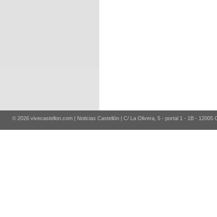
© 2026 vivecastellon.com | Noticias Castellón | C/ La Olivera, 5 - portal 1 - 1B - 12005 