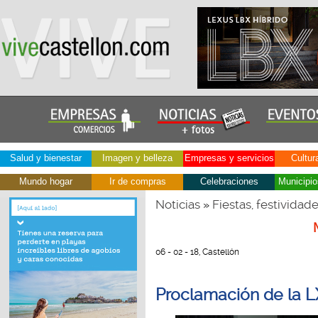
Salud y bienestar
Imagen y belleza
Empresas y servicios
Cultur
Mundo hogar
Ir de compras
Celebraciones
Municipio
Noticias
Fiestas, festividad
»
06 - 02 - 18, Castellón
Proclamación de la LX