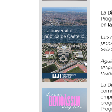
La D
Prog
en la
Las 
proc
seis 
Aguil
empr
muni
La Di
come
empre
prog
Prog