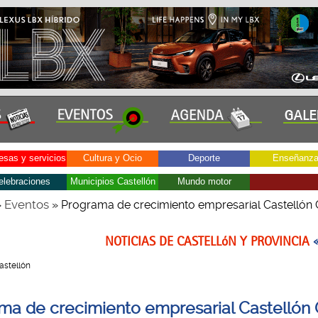
sas y servicios
Cultura y Ocio
Deporte
Enseñanz
elebraciones
Municipios Castellón
Mundo motor
Eventos
»
» Programa de crecimiento empresarial Castellón 
NOTICIAS DE CASTELLóN Y PROVINCIA
Castellón
ma de crecimiento empresarial Castellón 