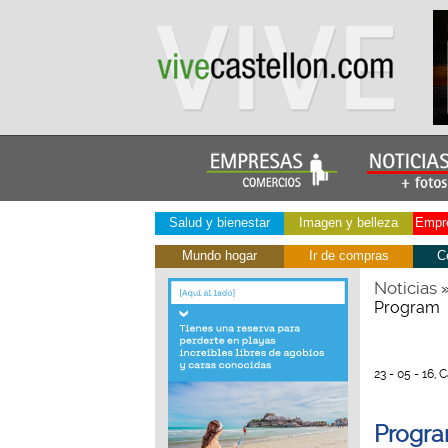
Salud y bienestar
Imagen y belleza
Empre
Mundo hogar
Ir de compras
C
Noticias
Program
23 - 05 - 16, 
Progra