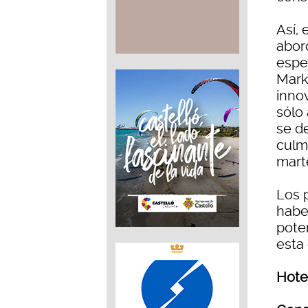
Así,
abor
espe
Mark
innov
sólo
se d
culm
marte
Los 
habe
pote
esta 
Hote