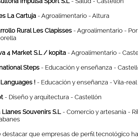
ultoría Impulsa Sport S.L
- Salud - Castellón
es La Cartuja
- Agroalimentario - Altura
rrollo Rural Les Clapisses
- Agroalimentario - Por
orella
va 4 Market S.L / kopita
- Agroalimentario - Cast
rnational Steps
- Educación y enseñanza - Castel
 Languages !
- Educación y enseñanza - Vila-real
t
- Diseño y arquitectura - Castellón
 Llanes Souvenirs S.L
- Comercio y artesanía - R
abanes
 destacar que empresas de perfil tecnológico h