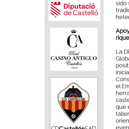
sido
trad
heter
Apoy
riqu
La D
Glob
posi
inici
Conso
el Em
herr
cast
que 
tall
orie
even