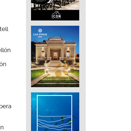
tell
ellón
lón
ibera
an