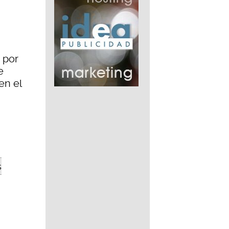
n por
e
en el
s