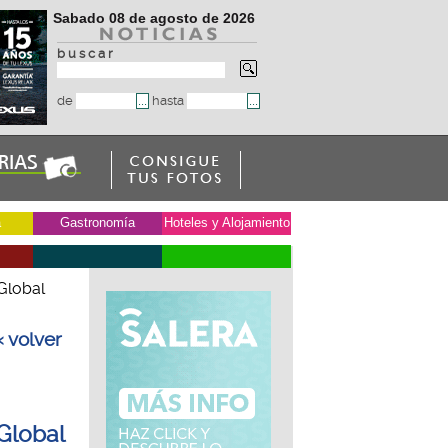
Sabado 08 de agosto de 2026
b u s c a r
de
hasta
a
Gastronomía
Hoteles y Alojamiento
Global
« volver
Global