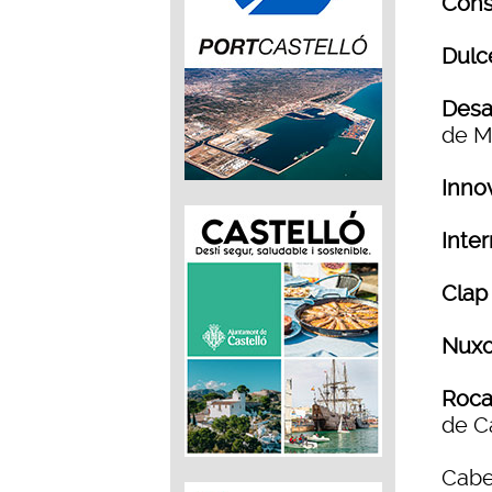
Cons
Dulc
Desa
de M
Inno
Inte
Clap
Nuxo
Roca
de C
Cabe