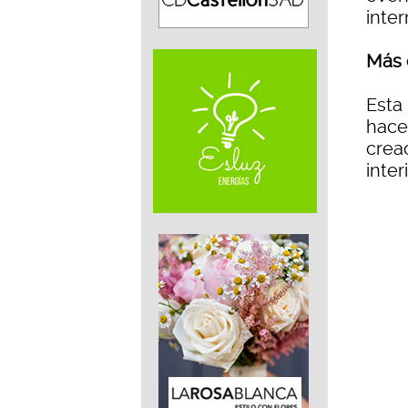
inter
Más 
Esta 
hace
crea
inte