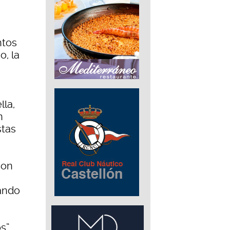
ntos
o, la
lla,
n
stas
con
rando
s”