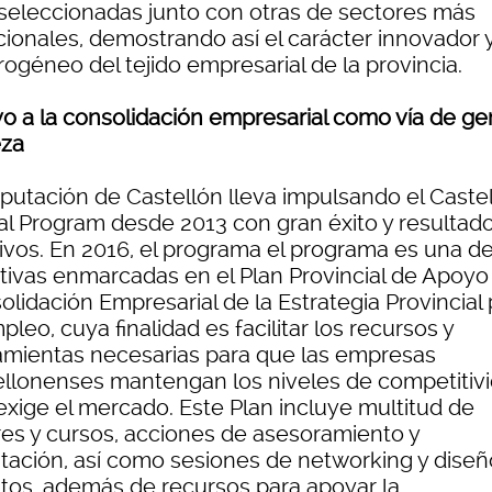
 seleccionadas junto con otras de sectores más
icionales, demostrando así el carácter innovador 
ogéneo del tejido empresarial de la provincia.
o a la consolidación empresarial como vía de ge
eza
iputación de Castellón lleva impulsando el Caste
al Program desde 2013 con gran éxito y resultad
tivos. En 2016, el programa el programa es una de
ativas enmarcadas en el Plan Provincial de Apoyo 
lidación Empresarial de la Estrategia Provincial
pleo, cuya finalidad es facilitar los recursos y
amientas necesarias para que las empresas
ellonenses mantengan los niveles de competitiv
exige el mercado. Este Plan incluye multitud de
eres y cursos, acciones de asesoramiento y
ntación, así como sesiones de networking y diseñ
tos, además de recursos para apoyar la