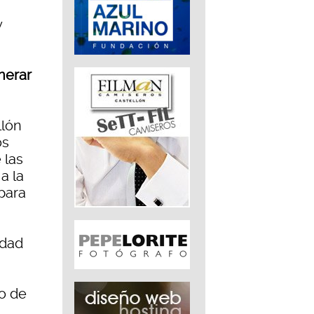
y
nerar
llón
os
 las
a la
 para
idad
o de