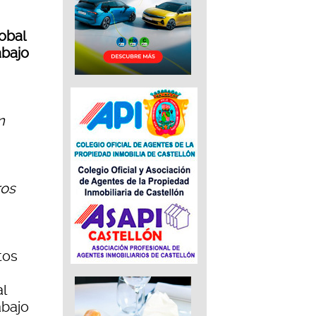
obal
abajo
n
ros
tos
l
abajo