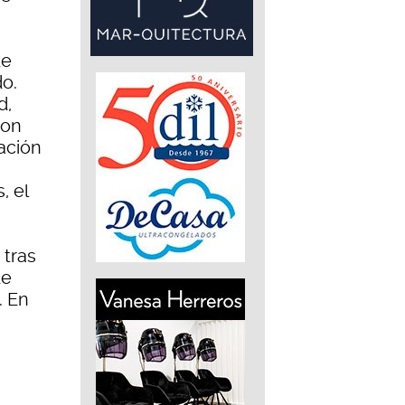
de
o.
d,
son
ación
, el
 tras
de
. En