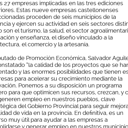
as 27 empresas implicadas en las tres ediciones
riores. Estas nueve empresas castellonenses
ccionadas proceden de seis municipios de la
ncia y ejercen su actividad en seis sectores disti
son el turismo, la salud, el sector agroalimentari
ación y enseñanza, el diseño vinculado a la
tectura, el comercio y la artesanía.
iputado de Promoción Económica, Salvador Aguile
onstatado “la calidad de los proyectos que se ha
entado y las enormes posibilidades que tienen e
esas para acelerar su crecimiento mediante la
vación. Ponemos a su disposición un programa
ero para que optimicen sus recursos, crezcan, y 
 generen empleo en nuestros pueblos, clave
atégica del Gobierno Provincial para seguir mejo
lidad de vida en la provincia. En definitiva, es un
rso muy útil para ayudar a las empresas a
olidarse y generar empleo en nuestros municipio