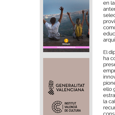
en l
ante
sele
provi
como 
educ
arqui
El d
ha c
pres
empr
inno
pion
ello
estr
la ca
recu
cons