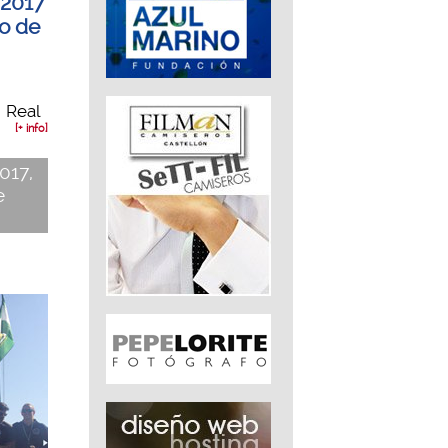
 2017
co de
l Real
[+ info]
2017,
e