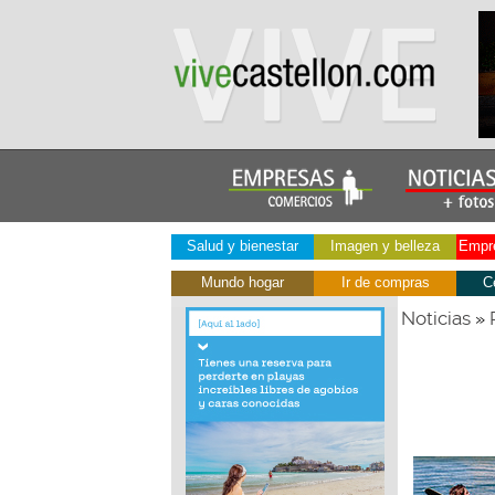
Salud y bienestar
Imagen y belleza
Empre
Mundo hogar
Ir de compras
C
Noticias
»