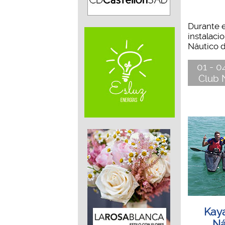
Durante e
instalaci
Náutico d
01 - 0
Club 
Kaya
Ná