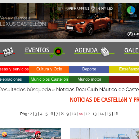
sas y servicios
Cultura y Ocio
Deporte
Enseñanz
elebraciones
Municipios Castellón
Mundo motor
Resultados búsqueda
» Noticias Real Club Náutico de Caste
NOTICIAS DE CASTELLóN Y P
2
3
4
5
6
7
8
9
10
12
13
14
15
16
Pág.:
|
|
|
|
|
|
|
|
|
11
|
|
|
|
|