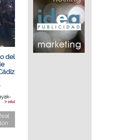
o del
de
Cádiz
L
ayak-
[+ info]
Real
lón