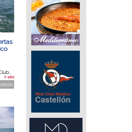
ertas
ico
lub...
[+ info]
tellón