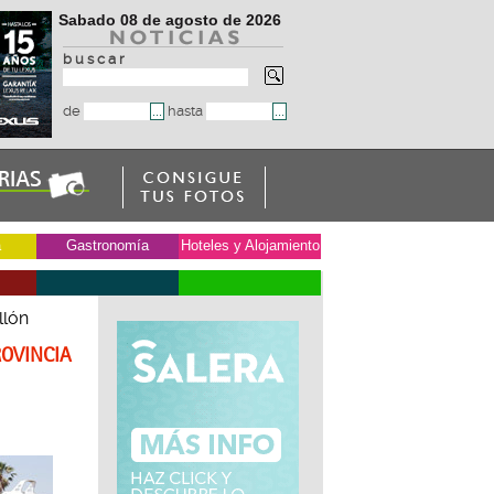
Sabado 08 de agosto de 2026
b u s c a r
de
hasta
a
Gastronomía
Hoteles y Alojamiento
llón
ROVINCIA