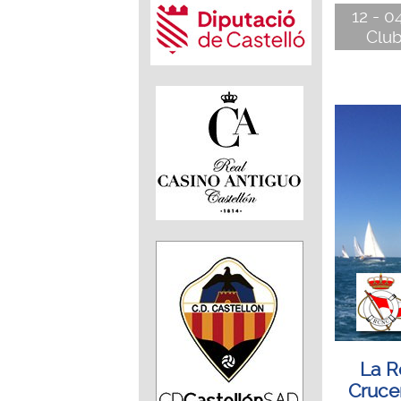
12 - 0
Club
La R
Crucer