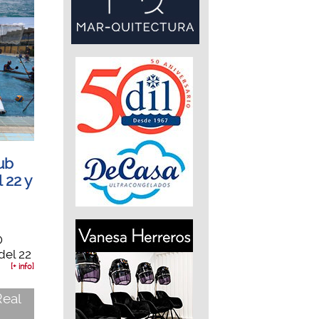
ub
 22 y
LO
del 22
[+ info]
Real