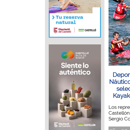
Deport
Náutico
sele
Kayak
Los repr
Castellón
Sergio Cor