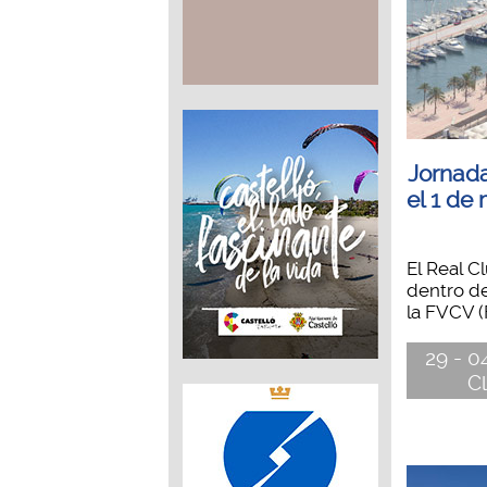
Jornada
el 1 de
El Real C
dentro d
la FVCV (
29 - 0
C