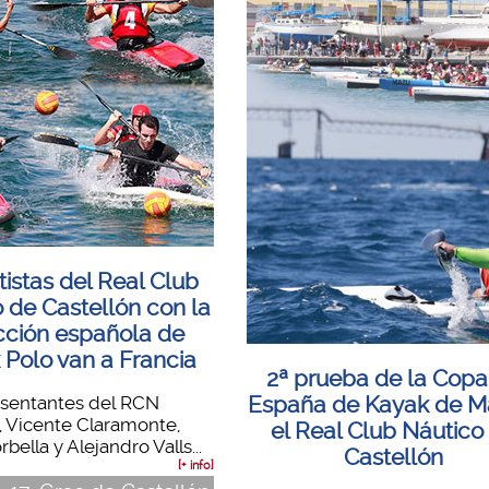
istas del Real Club
 de Castellón con la
cción española de
 Polo van a Francia
2ª prueba de la Copa
España de Kayak de M
esentantes del RCN
, Vicente Claramonte,
el Real Club Náutico
bella y Alejandro Valls...
Castellón
[+ info]