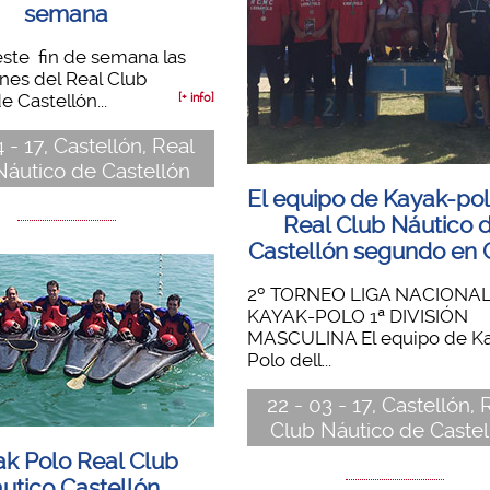
semana
ste fin de semana las
ones del Real Club
e Castellón...
[+ info]
4 - 17, Castellón, Real
Náutico de Castellón
El equipo de Kayak-pol
Real Club Náutico 
Castellón segundo en 
2º TORNEO LIGA NACIONA
KAYAK-POLO 1ª DIVISIÓN
MASCULINA El equipo de K
Polo dell...
22 - 03 - 17, Castellón, 
Club Náutico de Castel
k Polo Real Club
utico Castellón