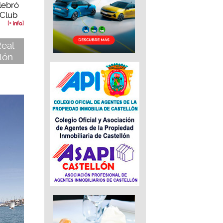
lebró
 Club
[+ info]
Real
lón