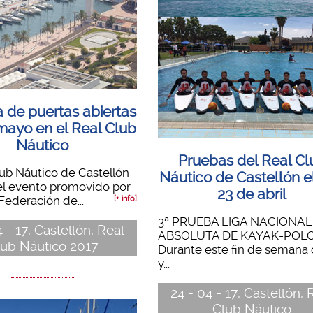
 de puertas abiertas
 mayo en el Real Club
Náutico
Pruebas del Real Cl
lub Náutico de Castellón
Náutico de Castellón el
el evento promovido por
23 de abril
Federación de...
[+ info]
3ª PRUEBA LIGA NACIONAL
4 - 17, Castellón, Real
ABSOLUTA DE KAYAK-PO
lub Náutico 2017
Durante este fin de semana 
y...
24 - 04 - 17, Castellón, 
Club Náutico