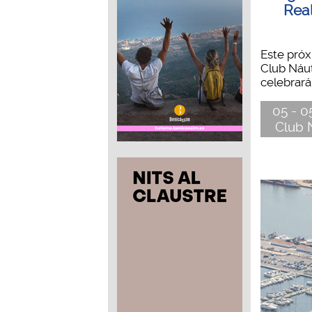
Rea
Este pró
Club Náut
celebrará 
05 - 05
Club 