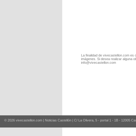
La finalidad de vivecastellon.com es 
imágenes. Si desea realizar alguna o
info@vivecastellon.com
© 2026 vivecastellon.com | Noticias Castellón | C/ La Olivera, 5 - portal 1 - 1B - 12005 Ca