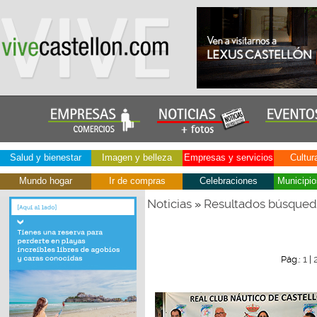
Salud y bienestar
Imagen y belleza
Empresas y servicios
Cultur
Mundo hogar
Ir de compras
Celebraciones
Municipio
Noticias
Resultados búsque
»
1
Pág.:
|