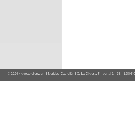
© 2026 vivecastellon.com | Noticias Castellón | C/ La Olivera, 5 - portal 1 - 1B - 12005 