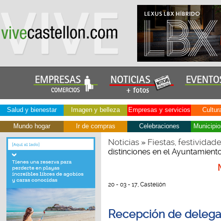
Salud y bienestar
Imagen y belleza
Empresas y servicios
Cultur
Mundo hogar
Ir de compras
Celebraciones
Municipio
Noticias
Fiestas, festividad
»
distinciones en el Ayuntamient
20 - 03 - 17, Castellón
Recepción de delegac