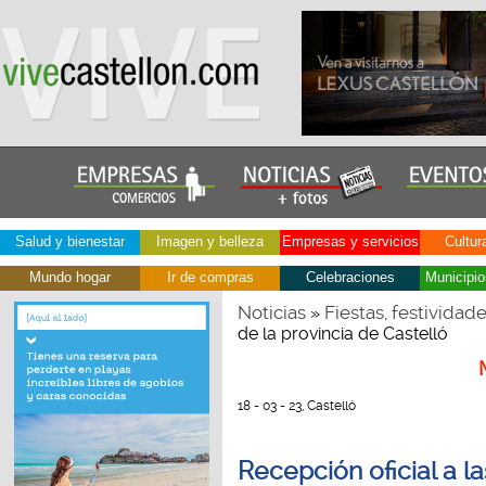
Salud y bienestar
Imagen y belleza
Empresas y servicios
Cultur
Mundo hogar
Ir de compras
Celebraciones
Municipio
Noticias
Fiestas, festividad
»
de la provincia de Castelló
18 - 03 - 23, Castelló
Recepción oficial a l