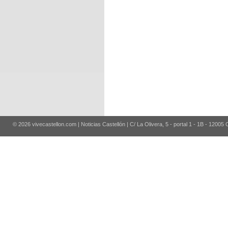
© 2026 vivecastellon.com | Noticias Castellón | C/ La Olivera, 5 - portal 1 - 1B - 12005 