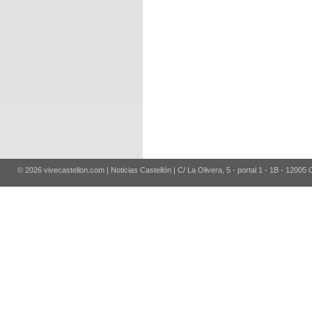
© 2026 vivecastellon.com | Noticias Castellón | C/ La Olivera, 5 - portal 1 - 1B - 12005 