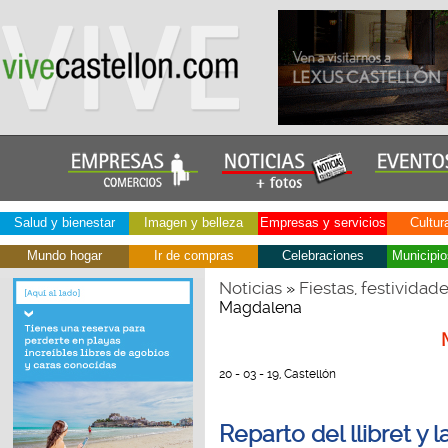
Salud y bienestar
Imagen y belleza
Empresas y servicios
Cultur
Mundo hogar
Ir de compras
Celebraciones
Municipio
Noticias
Fiestas, festividad
»
Magdalena
20 - 03 - 19, Castellón
Reparto del llibret y 