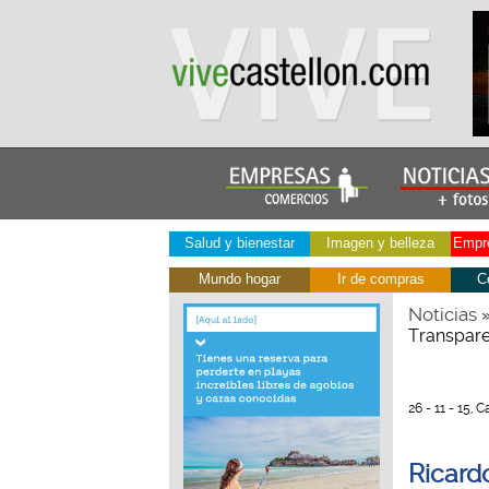
Salud y bienestar
Imagen y belleza
Empre
Mundo hogar
Ir de compras
C
Noticias
Transpare
26 - 11 - 15, C
Ricard