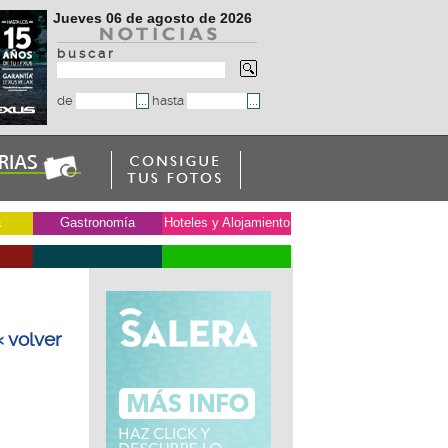
Jueves 06 de agosto de 2026
b u s c a r
de
hasta
a
Gastronomía
Hoteles y Alojamiento
« volver