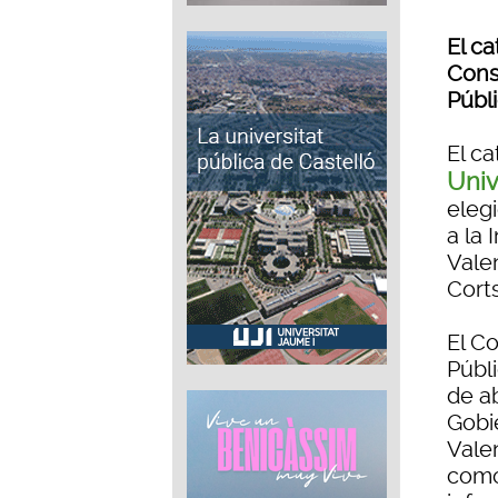
El ca
Cons
Públ
El c
Univ
eleg
a la
Vale
Cort
El C
Públ
de ab
Gobi
Vale
como