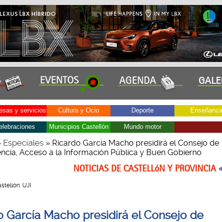
sas y servicios
Cultura y Ocio
Deporte
Enseñanz
elebraciones
Municipios Castellón
Mundo motor
Especiales
»
» Ricardo García Macho presidirá el Consejo de
ncia, Acceso a la Información Pública y Buen Gobierno
NOTICIAS DE CASTELLóN Y PROVINCIA
astellón. UJI
o García Macho presidirá el Consejo de