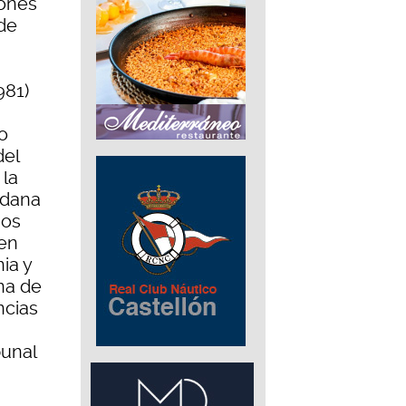
iones
 de
981)
o
del
 la
adana
hos
 en
ia y
na de
ncias
bunal