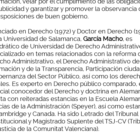
rmación, velar por el cumplimiento de las obligac
ublicidad y garantizar y promover la observancia
disposiciones de buen gobierno.
nciado en Derecho (1972) y Doctor en Derecho (1
la Universidad de Salamanca,
García Macho
, es
drático de Universidad de Derecho Administrativ
cializado en temas relacionados con la reforma 
cho Administrativo, el Derecho Administrativo de
rmación y de la Transparencia, Participación ciud
bernanza del Sector Público, así como los derec
ales. Es experto en Derecho público comparado,
cial conocedor del Derecho y doctrina en Aleman
ta con reiteradas estancias en la Escuela Alema
cias de la Administración (Speyer), así como esta
ambridge y Canada. Ha sido Letrado del Tribunal
titucional y Magistrado Suplente del TSJ-CV (Tri
sticia de la Comunitat Valenciana).