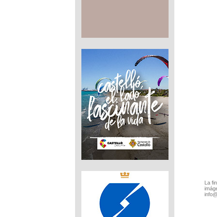
La fi
imáge
info