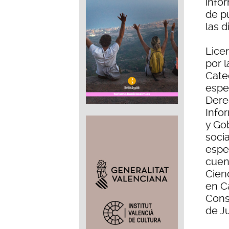
info
de p
las 
Lice
por 
Cate
espe
Dere
Info
y Go
soci
espe
cuen
Cien
en C
Cons
de Ju