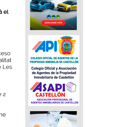
á el
ceso
litat
e Les
e 2
ene
a