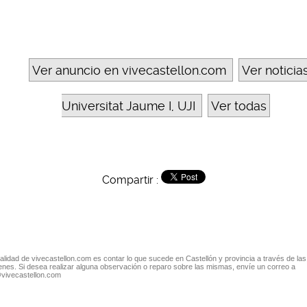
Ver anuncio en vivecastellon.com
Ver noticia
Universitat Jaume I, UJI
Ver todas
Compartir :
nalidad de vivecastellon.com es contar lo que sucede en Castellón y provincia a través de las
nes. Si desea realizar alguna observación o reparo sobre las mismas, envíe un correo a
@vivecastellon.com