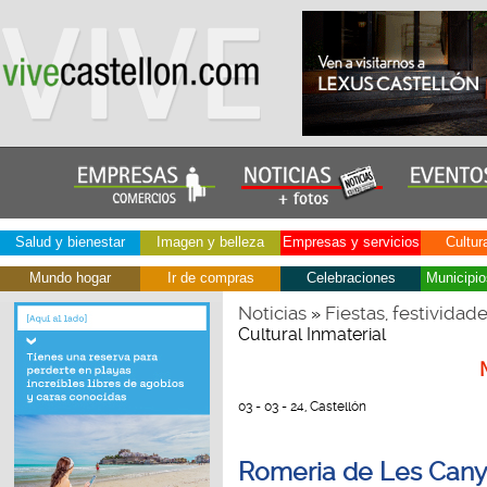
Salud y bienestar
Imagen y belleza
Empresas y servicios
Cultur
Mundo hogar
Ir de compras
Celebraciones
Municipio
Noticias
Fiestas, festividad
»
Cultural Inmaterial
03 - 03 - 24, Castellón
Romeria de Les Canye