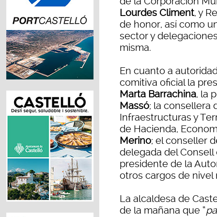
de la Corporación Mu
Lourdes Climent
, y R
de honor, así como u
sector y delegaciones
misma.
En cuanto a autorida
comitiva oficial la pr
Marta Barrachina
, la
Massó
; la conseller
Infraestructuras y Terr
de Hacienda, Economí
Merino
; el conseller
delegada del Consell 
presidente de la Auto
otros cargos de nivel 
La alcaldesa de Cast
de la mañana que “
pa