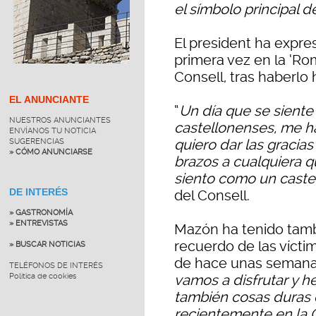
el símbolo principal 
El president ha expres
primera vez en la ‘Ro
Consell, tras haberlo
EL ANUNCIANTE
“
Un día que se siente 
NUESTROS ANUNCIANTES
castellonenses, me ha
ENVÍANOS TU NOTICIA
quiero dar las gracias
SUGERENCIAS
» CÓMO ANUNCIARSE
brazos a cualquiera q
siento como un cast
DE INTERÉS
del Consell.
» GASTRONOMÍA
» ENTREVISTAS
Mazón ha tenido tamb
recuerdo de las vícti
» BUSCAR NOTICIAS
de hace unas semanas 
TELÉFONOS DE INTERÉS
Política de cookies
vamos a disfrutar y 
también cosas duras
recientemente en la 