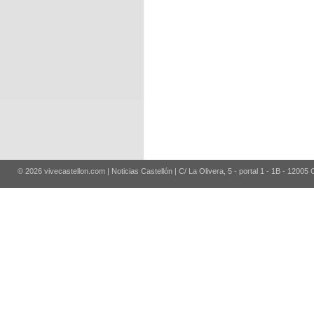
© 2026 vivecastellon.com | Noticias Castellón | C/ La Olivera, 5 - portal 1 - 1B - 12005 