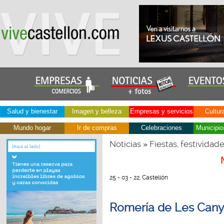
Salud y bienestar
Imagen y belleza
Empresas y servicios
Cultur
Mundo hogar
Ir de compras
Celebraciones
Municipio
Noticias
Fiestas, festividad
»
25 - 03 - 22, Castellón
Romería de Les Cany