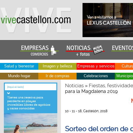
Salud y bienestar
Imagen y belleza
Empresas y servicios
Cultur
Mundo hogar
Ir de compras
Celebraciones
Municipio
Noticias
Fiestas, festividad
»
para la Magdalena 2019
10 - 11 - 18, Castellón, 2018
Sorteo del orden de d