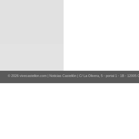
© 2026 vivecastellon.com | Noticias Castellón | C/ La Olivera, 5 - portal 1 - 1B - 12005 