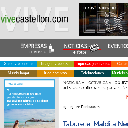
Salud y bienestar
Imagen y belleza
Empresas y servicios
Cultur
Mundo hogar
Ir de compras
Celebraciones
Municipio
Noticias
Festivales
»
» Tabure
artistas confirmados para el fe
03 - 03 - 22, Benicàssim
Taburete, Maldita N