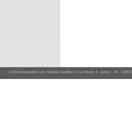
© 2026 vivecastellon.com | Noticias Castellón | C/ La Olivera, 5 - portal 1 - 1B - 12005 