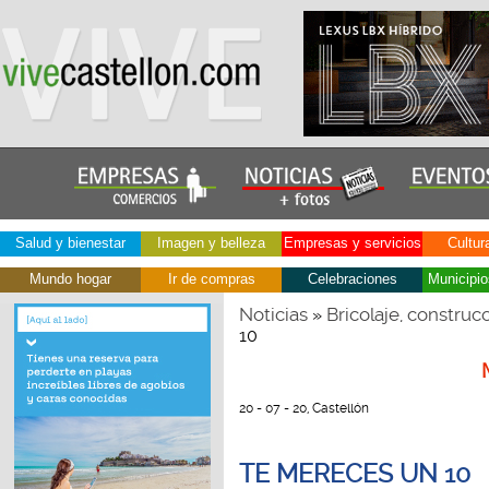
Salud y bienestar
Imagen y belleza
Empresas y servicios
Cultur
Mundo hogar
Ir de compras
Celebraciones
Municipio
Noticias
Bricolaje, construc
»
10
20 - 07 - 20, Castellón
TE MERECES UN 10