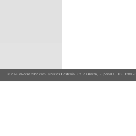
© 2026 vivecastellon.com | Noticias Castellón | C/ La Olivera, 5 - portal 1 - 1B - 12005 