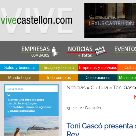
Salud y bienestar
Imagen y belleza
Empresas y servicios
Cultur
Mundo hogar
Ir de compras
Celebraciones
Municipio
Noticias
Cultura
»
» Toni Gascó
13 - 12 - 22, Castellón
Toni Gascó presenta s
Rey