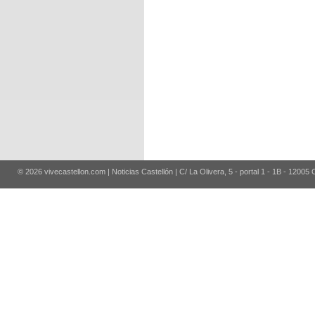
© 2026 vivecastellon.com | Noticias Castellón | C/ La Olivera, 5 - portal 1 - 1B - 12005 