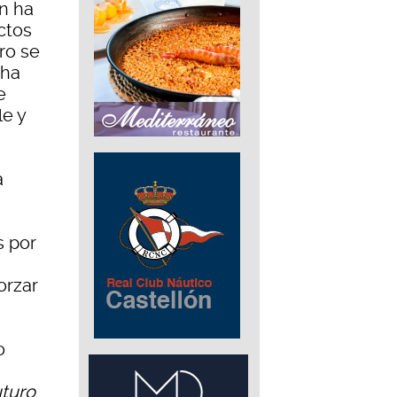
en ha
ctos
ro se
 ha
e
le y
á
s por
orzar
o
uturo