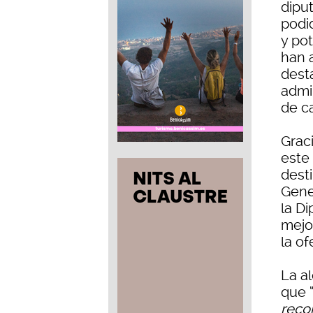
dipu
podi
y po
han a
dest
admi
de ca
Grac
este
dest
Gene
la D
mejor
la of
La a
que 
recon