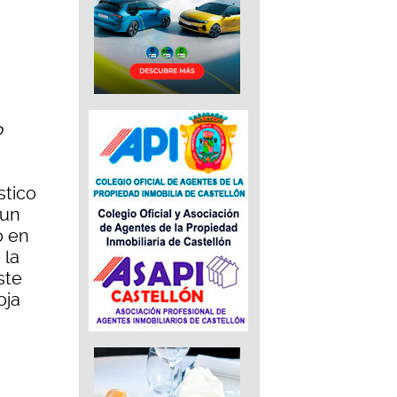
o
stico
 un
o en
 la
ste
oja