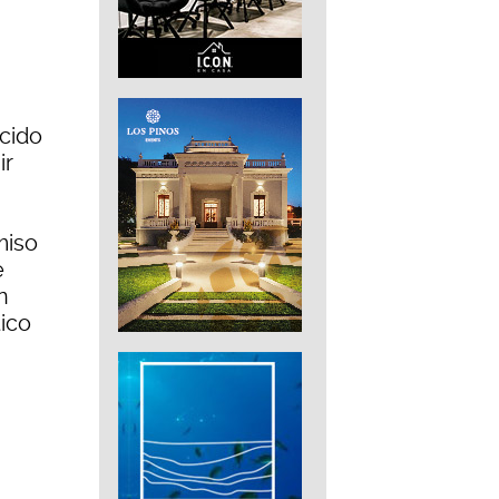
ecido
ir
miso
e
n
tico