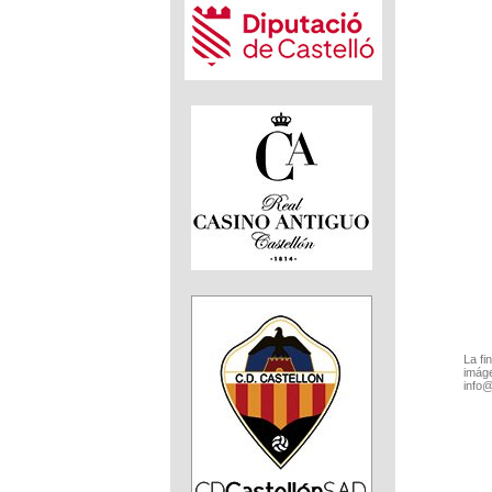
La fi
imáge
info