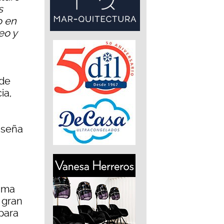
s
o en
eo y
 de
ia,
 seña
suma
e gran
para