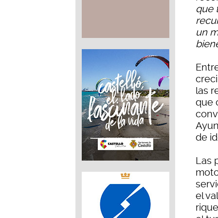
que 
recu
un m
bien
Entre
crec
las 
que c
conve
Ayun
de id
Las 
motor
servi
el va
riqu