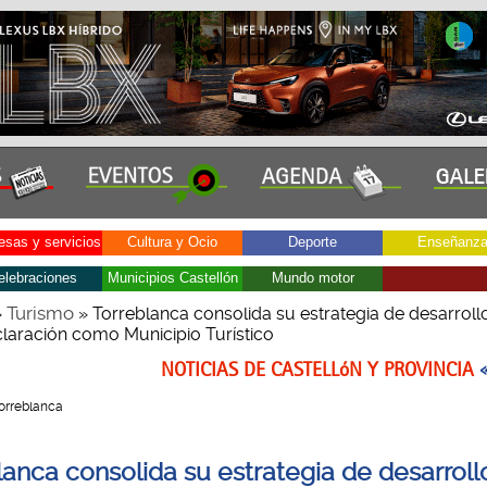
sas y servicios
Cultura y Ocio
Deporte
Enseñanz
elebraciones
Municipios Castellón
Mundo motor
Turismo
»
» Torreblanca consolida su estrategia de desarrollo
eclaración como Municipio Turístico
NOTICIAS DE CASTELLóN Y PROVINCIA
Torreblanca
lanca consolida su estrategia de desarroll