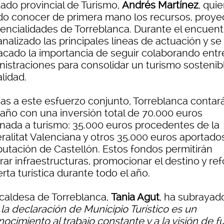
tado provincial de Turismo,
Andrés Martínez
, qui
do conocer de primera mano los recursos, proye
tencialidades de Torreblanca. Durante el encuent
nalizado las principales líneas de actuación y se
acado la importancia de seguir colaborando entr
nistraciones para consolidar un turismo sostenib
lidad.
ias a este esfuerzo conjunto, Torreblanca contar
 año con una inversión total de 70.000 euros
inada a turismo: 35.000 euros procedentes de la
ralitat Valenciana y otros 35.000 euros aportado
iputación de Castellón. Estos fondos permitirán
ar infraestructuras, promocionar el destino y ref
erta turística durante todo el año.
lcaldesa de Torreblanca,
Tania Agut
, ha subrayad
“
la declaración de Municipio Turístico es un
ocimiento al trabajo constante y a la visión de f