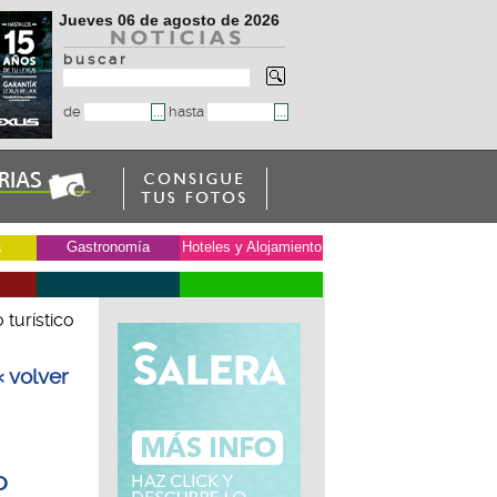
Jueves 06 de agosto de 2026
b u s c a r
de
hasta
a
Gastronomía
Hoteles y Alojamiento
 turístico
« volver
o