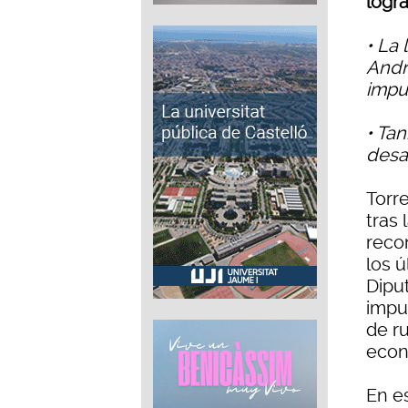
logra
• La 
Andr
impu
• Tan
desa
Torre
tras 
reco
los 
Diput
impu
de ru
econ
En es