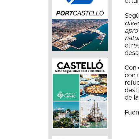
el tu
Segú
diver
apro
natu
el re
desa
Con 
con 
refue
dest
de l
Fuen