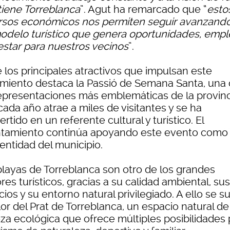
tiene Torreblanca
”. Agut ha remarcado que “
esto
rsos económicos nos permiten seguir avanzand
odelo turístico que genera oportunidades, empl
estar para nuestros vecinos
”.
 los principales atractivos que impulsan este
imiento destaca la Passió de Semana Santa, una
representaciones más emblemáticas de la provinc
ada año atrae a miles de visitantes y se ha
rtido en un referente cultural y turístico. El
tamiento continúa apoyando este evento como
entidad del municipio.
playas de Torreblanca son otro de los grandes
es turísticos, gracias a su calidad ambiental, sus
cios y su entorno natural privilegiado. A ello se 
lor del Prat de Torreblanca, un espacio natural d
eza ecológica que ofrece múltiples posibilidades 