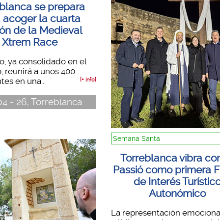
blanca se prepara
 acoger la cuarta
ión de la Medieval
Xtrem Race
to, ya consolidado en el
, reunirá a unos 400
tes en una...
[+ info]
04 - 26, Torreblanca
Semana Santa
Torreblanca vibra con
Passió como primera F
de Interés Turístic
Autonómico
La representación emociona