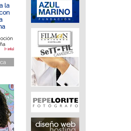
a la
 con
a
na
moción
aña
[+ info]
nca