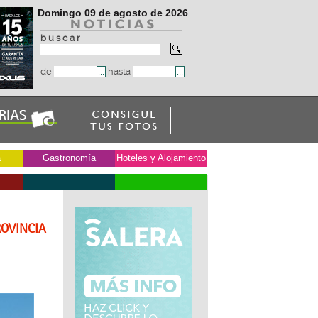
Domingo 09 de agosto de 2026
b u s c a r
de
hasta
a
Gastronomía
Hoteles y Alojamiento
ROVINCIA