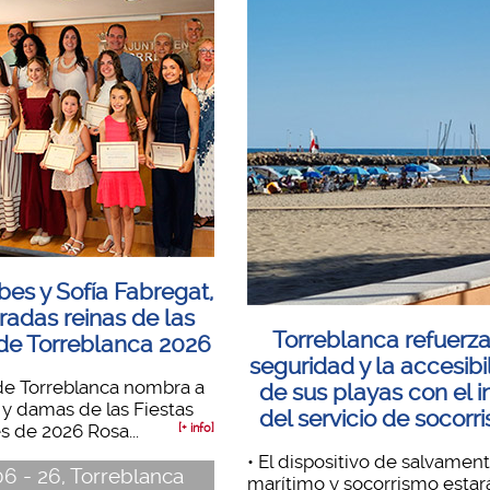
bes y Sofía Fabregat,
adas reinas de las
Torreblanca refuerza
 de Torreblanca 2026
seguridad y la accesibi
de Torreblanca nombra a
de sus playas con el in
s y damas de las Fiestas
del servicio de socorr
s de 2026 Rosa...
[+ info]
• El dispositivo de salvamen
06 - 26, Torreblanca
marítimo y socorrismo estar