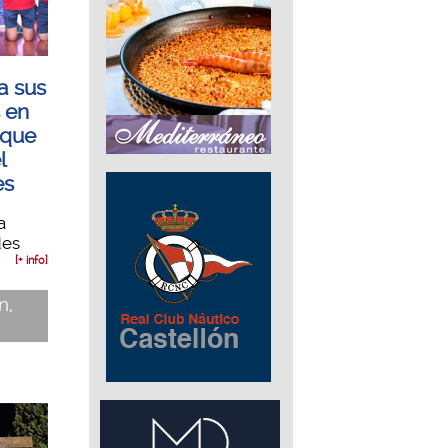
a sus
s en
 que
l
es
a
des
[+ info]
n,