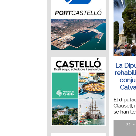
La Dip
rehabil
conju
Calva
El diputa
Clausell,
se han lle
21 -