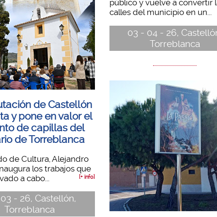
público y vuelve a convertir 
calles del municipio en un...
03 - 04 - 26, Castelló
Torreblanca
utación de Castellón
ita y pone en valor el
nto de capillas del
rio de Torreblanca
do de Cultura, Alejandro
 inaugura los trabajos que
vado a cabo...
[+ info]
 03 - 26, Castellón,
Torreblanca