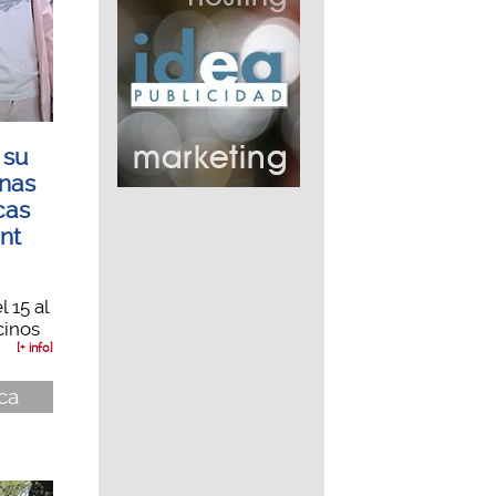
 su
unas
cas
nt
l 15 al
cinos
[+ info]
nca