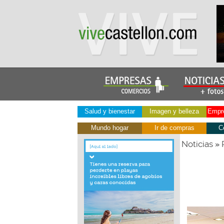
Salud y bienestar
Imagen y belleza
Empre
Mundo hogar
Ir de compras
C
Noticias
»