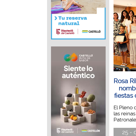
Rosa Ri
nombr
fiestas
El Pleno 
las reina
Patronale
25 - 