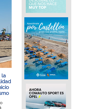
 la
lidad
icio
ismo
to
á