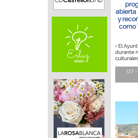
pro
abierta
y reco
como T
• El Ayun
durante 
culturales
07 -