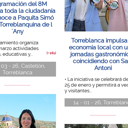
gramación del 8M
 a toda la ciudadanía
noce a Paquita Simó
orreblanquina de l
´Any
Torreblanca impulsa
tamiento organiza
economía local con 
marzo actividades
jornadas gastronómi
, educativas y...
[+ info]
coincidiendo con Sa
 03 - 26, Castellón,
Antoni
Torreblanca
• La iniciativa se celebrará de
25 de enero y permitirá a ve
y visitantes...
14 - 01 - 26, Torrebla