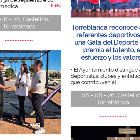
al 30 de septiembre con
médica...
[+ info]
 06 - 26, Castellón,
Torreblanca
Torreblanca reconoce 
referentes deportivo
una Gala del Deporte
premia el talento, e
esfuerzo y los valor
• El Ayuntamiento distingue 
deportistas, clubes y entida
que contribuyen al...
06 - 06 - 26, Castelló
Torreblanca