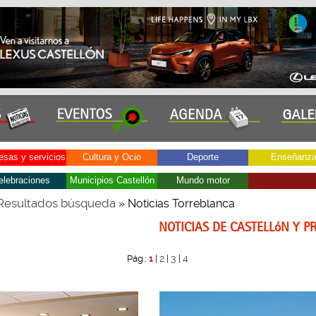
sas y servicios
Cultura y Ocio
Deporte
Enseñanz
elebraciones
Municipios Castellón
Mundo motor
Resultados búsqueda
» Noticias Torreblanca
NOTICIAS DE CASTELLóN Y P
2
3
4
Pág.:
1
|
|
|