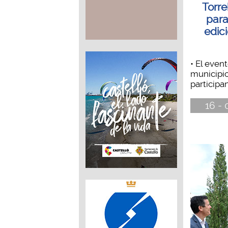
Torre
para
edic
• El even
municipio
participan
16 - 