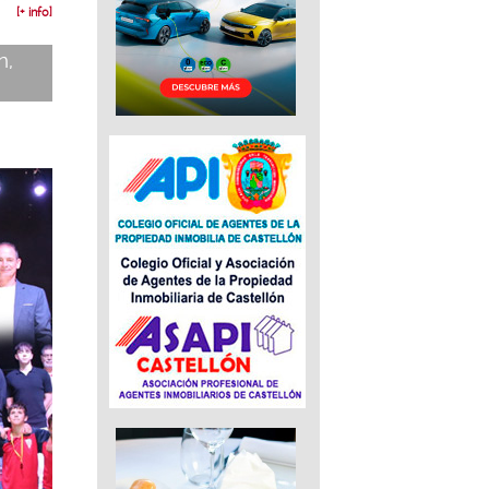
[+ info]
n,