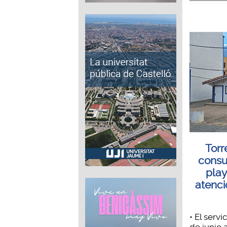
Torr
consu
play
atenci
• El servi