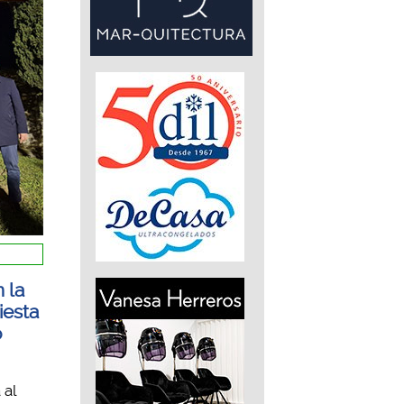
 la
iesta
o
 al