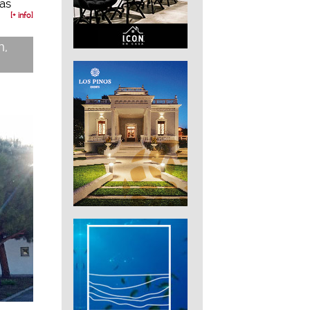
las
[+ info]
n,