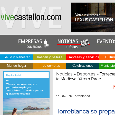
Salud y bienestar
Imagen y belleza
Empresas y servicios
Cultur
Mundo hogar
Ir de compras
Celebraciones
Municipio
Noticias
Deportes
»
» Torrebla
la Medieval Xtrem Race
16 - 04 - 26, Torreblanca
Torreblanca se prepa