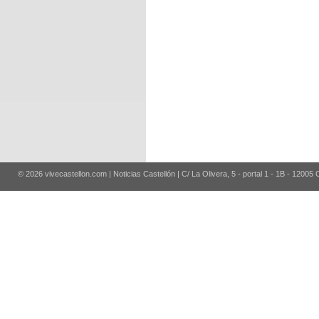
© 2026 vivecastellon.com | Noticias Castellón | C/ La Olivera, 5 - portal 1 - 1B - 12005 